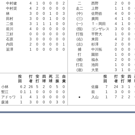
中村健
4
1
0
0
0
2
二
西野
2
0
0
中村奨
4
2
0
0
0
0
走二
上野
1
1
0
林
3
0
0
1
0
3
(中)
佐野皓
4
0
0
田村
3
0
0
1
0
0
(三)
廣岡
4
1
0
二俣
3
1
1
1
0
0
(一)
Ｔ－岡田
4
1
0
前川
4
0
0
0
0
0
(指)
ゴンザレス
3
0
0
三好
0
0
0
0
0
0
打指
平野大
1
0
0
石原
3
0
0
0
0
0
(右)
来田
4
2
0
内田
2
0
0
0
0
1
(左)
杉澤
2
0
0
韮澤
1
0
0
0
0
0
捕
中川拓
0
0
0
打
園部
1
0
0
(捕)
福永
2
0
0
打左
池田
1
0
0
(遊)
大里
3
1
0
投
打
安
四
死
三
自
投
打
安
四
回
者
打
球
球
振
責
回
者
打
球
小林
6
.2
26
5
2
0
5
0
佐藤
7
24
3
1
塹江
0
.1
1
0
0
0
0
0
前
1
3
0
0
アドゥワ
1
4
1
0
0
0
0
●
入山
1
7
2
2
森浦
1
3
0
0
0
3
0