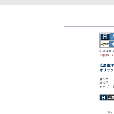
杉本商事B
23回戦 (
広島東洋
オリック
勝投手 ：
敗投手 ：
セーブ ：
広
(中)