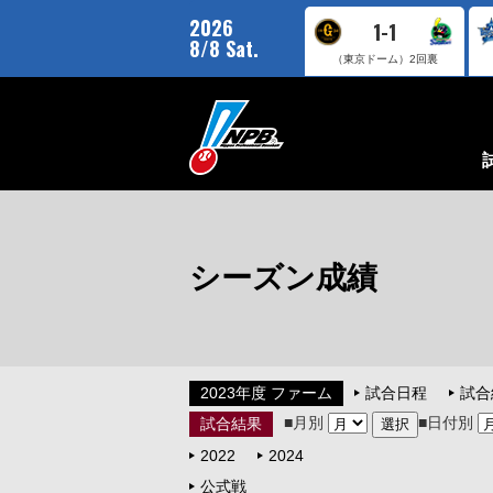
2026
1-1
8/8 Sat.
（東京ドーム）
2回裏
シーズン成績
2023年度 ファーム
試合日程
試合
■月別
■日付別
試合結果
2022
2024
公式戦