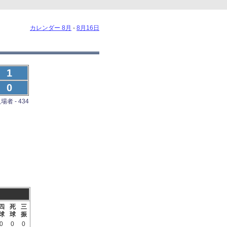
カレンダー 8月
-
8月16日
1
0
場者 - 434
四
死
三
球
球
振
0
0
0