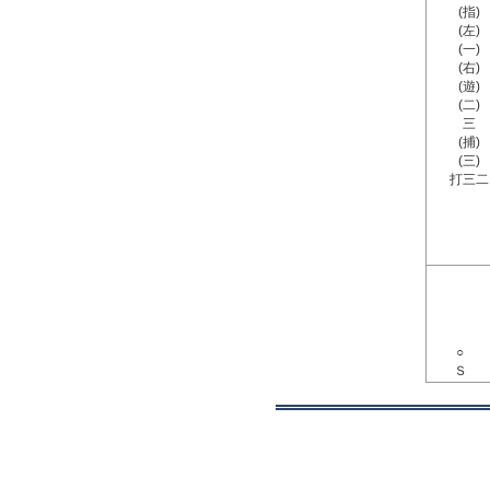
(指)
(左)
(一)
(右)
(遊)
(二)
三
(捕)
(三)
打三二
○
Ｓ