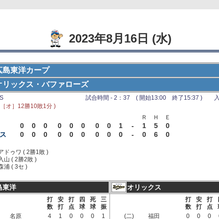
2023年8月16日 (水)
広島東洋カープ
オリックス・バファローズ
S
試合時間 - 2：37 ( 開始13:00 終了15:37 ) 入
 ［オ］12勝10敗1分 )
Ｒ
Ｈ
Ｅ
0
0
0
0
0
0
0
0
1
-
1
5
0
ス
0
0
0
0
0
0
0
0
0
-
0
6
0
アドゥワ ( 2勝1敗 )
入山 ( 2勝2敗 )
森浦 ( 3セ )
島東洋
オリックス
打
安
打
四
死
三
打
安
打
数
打
点
球
球
振
数
打
点
名原
4
1
0
0
0
1
(二)
福田
0
0
0