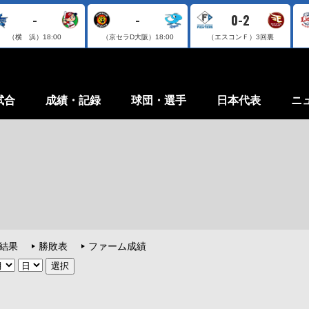
-
-
0-2
（横 浜）
18:00
（京セラD大阪）
18:00
（エスコンＦ）
3回裏
試合
成績・記録
球団・選手
日本代表
ニ
結果
勝敗表
ファーム成績