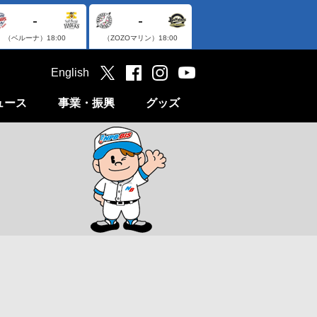
-
-
（ベルーナ）
18:00
（ZOZOマリン）
18:00
English
ュース
事業・振興
グッズ