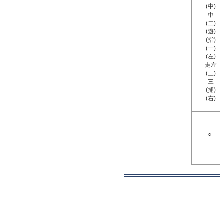
(中)
中
(二)
(遊)
(指)
(一)
(左)
走左
(三)
三
(捕)
(右)
○