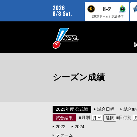
2026
8-2
8/8 Sat.
（東京ドーム）
試合終了
シーズン成績
2023年度 公式戦
試合日程
試合結
■月別
■日付別
試合結果
2022
2024
ファーム