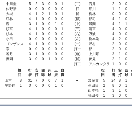
中川圭
5
2
3
0
0
1
(二)
石井
2
0
0
佐野皓
0
0
0
0
0
0
打
細川
1
1
0
大城
4
1
2
1
0
1
捕
梅林
0
0
0
紅林
4
1
0
0
0
0
(指)
郡司
4
1
0
森
3
1
0
0
1
0
(中)
淺間
4
1
1
頓宮
4
1
0
0
0
1
(三)
清宮
4
0
0
杉本
4
1
0
0
0
0
(右)
万波
4
0
0
小田
0
0
0
0
0
0
(左)
松本剛
4
2
0
ゴンザレス
4
1
0
0
0
1
(一)
野村
2
0
0
宗
0
0
0
0
0
0
打一
郡
2
0
0
若月
3
1
0
0
0
0
(遊)
上川畑
3
1
0
廣岡
3
0
0
1
0
0
(捕)
伏見
2
1
0
打二
アルカンタラ
1
0
0
投
打
安
四
死
三
自
投
打
安
四
回
者
打
球
球
振
責
回
者
打
球
山本
8
31
7
0
0
7
1
●
加藤貴
5
24
8
1
平野佳
1
3
0
0
0
1
0
生田目
2
8
0
1
山本拓
1
3
1
0
福田俊
1
3
0
0