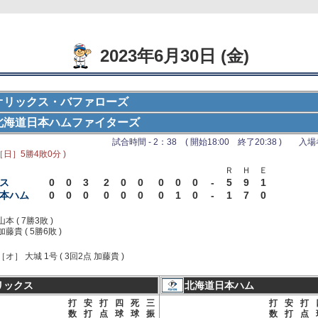
2023年6月30日 (金)
オリックス・バファローズ
北海道日本ハムファイターズ
Ｆ
試合時間 - 2：38 ( 開始18:00 終了20:38 ) 入場者 
［日］5勝4敗0分 )
Ｒ
Ｈ
Ｅ
ス
0
0
3
2
0
0
0
0
0
-
5
9
1
本ハム
0
0
0
0
0
0
0
1
0
-
1
7
0
山本 ( 7勝3敗 )
加藤貴 ( 5勝6敗 )
［オ］ 大城 1号 ( 3回2点 加藤貴 )
リックス
北海道日本ハム
打
安
打
四
死
三
打
安
打
数
打
点
球
球
振
数
打
点