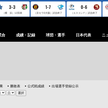
3-3
1-7
0-6
（横 浜）
12回表
（京セラD大阪）
試合終了
（エスコンＦ）
試合終了
試合
成績・記録
球団・選手
日本代表
ニ
果
勝敗表
公式戦成績
出場選手登録公示