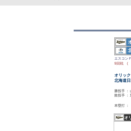
エスコン
9回戦 ( 
オリック
北海道日
勝投手 ：
敗投手 ：
本塁打 ：
オ