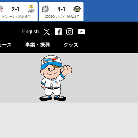
2-1
4-1
（ベルーナ）
試合終了
（ZOZOマリン）
試合終了
English
ュース
事業・振興
グッズ