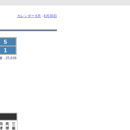
カレンダー 6月
-
6月30日
5
1
- 25,638
四
死
三
球
球
振