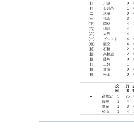
打
川越
0
打
石川昂
1
二
溝脇
0
(三)
福永
3
(中)
岡林
4
(右)
細川
4
(左)
大島
4
(一)
ビシエド
4
(遊)
龍空
4
(捕)
石橋
2
(投)
髙橋宏
2
投
藤嶋
0
打
三好
1
投
齋藤
0
投
松山
0
投
打
回
者
●
髙橋宏
5
25
藤嶋
1
4
齋藤
1
3
松山
1
4