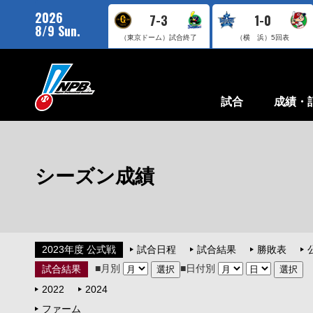
2026
7-3
1-0
8/9 Sun.
（東京ドーム）
試合終了
（横 浜）
5回表
試合
成績・
シーズン成績
2023年度 公式戦
試合日程
試合結果
勝敗表
■月別
■日付別
試合結果
2022
2024
ファーム