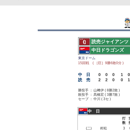
読売ジャイアンツ
中日ドラゴンズ
東京ドーム
15回戦 ( ［巨］9勝6敗0分 )
中 日
0
0
0
1
0
読 売
2
2
0
0
1
勝投手 ：
山﨑伊 ( 8勝2敗 )
敗投手 ：
髙橋宏 ( 3勝7敗 )
セーブ ：
中川 ( 3セ )
中 日
打
数
(二)
村松
3