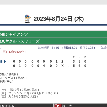
2023年8月24日 (木)
読売ジャイアンツ
東京ヤクルトスワローズ
ム
試合時間 - 3：01 ( 開始18:01 終了21:02 ) 入場者 
 ［巨］12勝7敗0分 )
Ｒ
Ｈ
Ｅ
ルト
0
0
0
0
0
0
0
1
2
-
3
8
0
0
1
0
0
0
4
0
0
X
-
5
6
0
赤星 ( 1勝4敗 )
ロドリゲス ( 1勝2敗 )
中川 ( 6セ )
［ヤ］ 川端 2号 ( 9回2点 菊地 )
［巨］ ブリンソン 11号 ( 2回1点 ロドリゲス )
［巨］ 丸 13号 ( 6回3点 大西 )
京ヤクルト
読 売