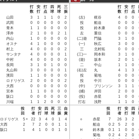
打
安
打
四
死
三
打
安
打
数
打
点
球
球
振
数
打
点
山田
3
1
1
1
0
2
(左)
梶谷
4
0
0
武岡
0
0
0
0
0
0
投
船迫
0
0
0
青木
1
1
0
0
0
0
投
鈴木康
0
0
0
澤井
2
1
0
0
2
1
左
重信
0
0
0
内山
1
0
0
0
0
0
(二)遊
門脇
3
1
0
オスナ
4
1
0
0
0
0
(一)
秋広
3
0
0
村上
4
0
0
0
0
2
三
北村拓
0
0
0
サンタナ
4
0
0
0
0
1
(三)一
岡本和
3
1
0
中村
4
0
0
0
0
0
(遊)
坂本
2
0
1
長岡
3
1
0
1
0
0
二
中山
1
1
0
丸山和
3
0
0
0
0
1
(右)左
丸
4
1
3
濱田
1
1
0
0
0
0
投
菊地
0
0
0
ロドリゲス
2
0
0
0
0
2
投
中川
0
0
0
大西
0
0
0
0
0
0
(中)
ブリンソン
3
1
1
宮本
1
1
0
0
0
0
(捕)
岸田
2
0
0
阪口
0
0
0
0
0
0
(投)
赤星
1
0
0
川端
1
1
2
0
0
0
打右
浅野
1
1
0
投
打
安
四
死
三
自
投
打
安
四
回
者
打
球
球
振
責
回
者
打
球
ロドリゲス
5
+
22
3
4
0
1
4
○
赤星
7
26
3
2
大西
2
7
2
0
0
1
1
船迫
0
.2
5
2
0
阪口
1
4
1
0
0
1
0
Ｈ
鈴木康
0
.1
1
0
0
菊地
0
.2
4
2
0