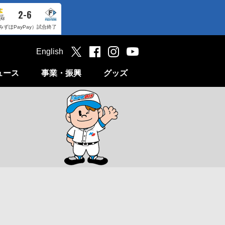
2-6
みずほPayPay）
試合終了
English
ュース
事業・振興
グッズ