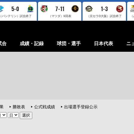
5-0
7-11
1-3
（バンテリン）
試合終了
（マツダ）
9回表
（京セラD大阪）
試合終了
（
試合
成績・記録
球団・選手
日本代表
ニ
果
勝敗表
公式戦成績
出場選手登録公示