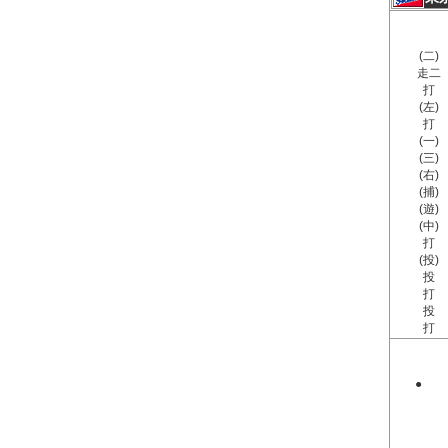
(二)
走二
打
(左)
打
(一)
(三)
(右)
(捕)
(遊)
(中)
打
(投)
投
打
投
打
●