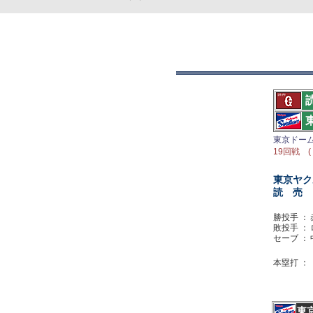
東京ドー
19回戦 (
東京ヤク
読 売
勝投手 ：
敗投手 ：
セーブ ：
本塁打 ：
東