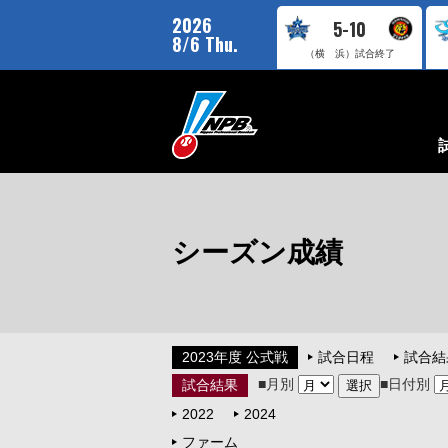
2026
5-10
8/6 Thu.
（横 浜）
試合終了
シーズン成績
2023年度 公式戦
試合日程
試合結
■月別
■日付別
試合結果
2022
2024
ファーム