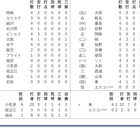
打
安
打
四
死
三
打
安
打
数
打
点
球
球
振
数
打
点
岡林
4
2
0
0
0
0
(右)
大田
5
0
0
カリステ
3
0
0
0
0
0
右
蝦名
0
0
0
細川
4
0
0
0
0
3
(中)
桑原
4
0
0
石川昂
4
1
0
0
0
1
(左)
佐野
3
1
0
ビシエド
4
3
3
0
0
0
左
関根
0
0
0
大島
4
1
0
0
0
1
(二)
牧
4
2
2
木下
4
0
0
0
0
2
遊
知野
0
0
0
龍空
2
0
0
0
0
1
(三)
宮﨑
3
1
0
ブライト
1
0
0
0
0
1
走二
柴田
0
0
0
福谷
0
0
0
0
0
0
(一)
ソト
4
3
4
小笠原
2
0
0
0
0
2
(遊)
大和
4
2
0
祖父江
0
0
0
0
0
0
三
西浦
0
0
0
福永
1
0
0
0
0
0
(捕)
山本
4
1
0
石垣
0
0
0
0
0
0
(投)
東
4
1
2
投
エスコバー
0
0
0
投
打
安
四
死
三
自
投
打
安
四
回
者
打
球
球
振
責
回
者
打
球
小笠原
6
25
5
1
1
4
3
○
東
8
.1
32
7
0
祖父江
1
3
0
0
0
1
0
エスコバー
0
.2
2
0
0
福谷
1
9
6
0
0
1
5