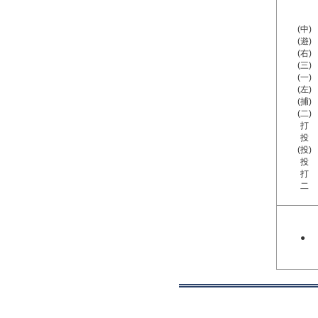
(中)
(遊)
(右)
(三)
(一)
(左)
(捕)
(二)
打
投
(投)
投
打
二
●