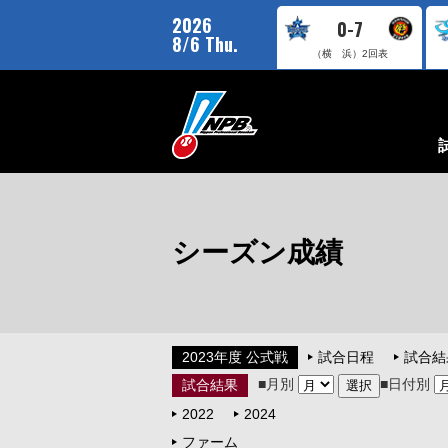
2026
0-7
8/6 Thu.
（横 浜）
2回表
シーズン成績
2023年度 公式戦
試合日程
試合結
■月別
■日付別
試合結果
2022
2024
ファーム