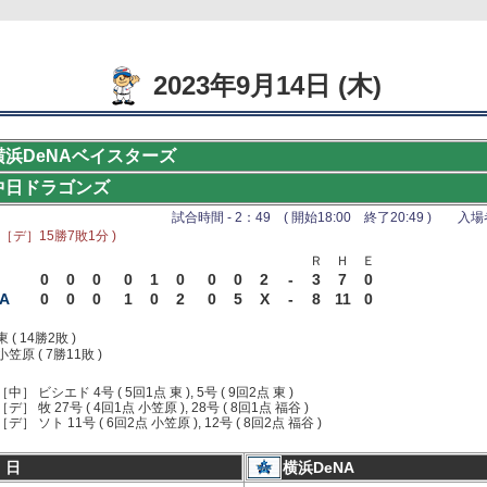
2023年9月14日 (木)
横浜DeNAベイスターズ
中日ドラゴンズ
試合時間 - 2：49 ( 開始18:00 終了20:49 ) 入場者 
 ［デ］15勝7敗1分 )
Ｒ
Ｈ
Ｅ
0
0
0
0
1
0
0
0
2
-
3
7
0
A
0
0
0
1
0
2
0
5
X
-
8
11
0
東 ( 14勝2敗 )
小笠原 ( 7勝11敗 )
［中］ ビシエド 4号 ( 5回1点 東 ), 5号 ( 9回2点 東 )
［デ］ 牧 27号 ( 4回1点 小笠原 ), 28号 ( 8回1点 福谷 )
［デ］ ソト 11号 ( 6回2点 小笠原 ), 12号 ( 8回2点 福谷 )
 日
横浜DeNA