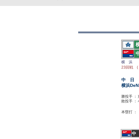
横 浜
23回戦 (
中 日
横浜DeN
勝投手 ：
敗投手 ：
本塁打 ：
中