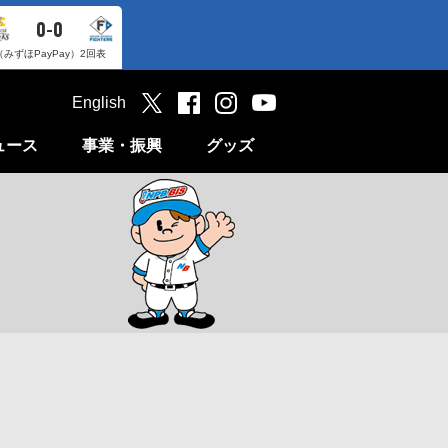
0-0
（みずほPayPay）
2回表
English
ュース
事業・振興
グッズ