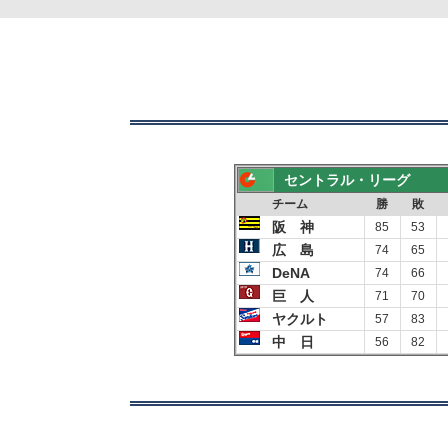
セントラル・リーグ
チーム
勝
敗
阪 神
85
53
広 島
74
65
DeNA
74
66
巨 人
71
70
ヤクルト
57
83
中 日
56
82