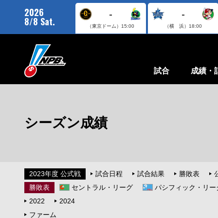
2026
-
-
8/8 Sat.
（東京ドーム）
15:00
（横 浜）
18:00
試合
成績・
シーズン成績
2023年度 公式戦
試合日程
試合結果
勝敗表
勝敗表
セントラル・リーグ
パシフィック・リー
2022
2024
ファーム