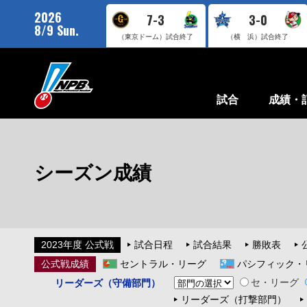
2026
7-3
3-0
8/9 Sun.
（東京ドーム）
試合終了
（横 浜）
試合終了
試合
成績・
シーズン成績
2023年度 公式戦
試合日程
試合結果
勝敗表
公式戦成績
セントラル・リーグ
パシフィック・
セ・リーグ
リーダーズ（守備部門）
リーダーズ（打撃部門）