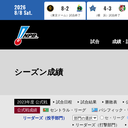
2026
8-2
4-3
8/8 Sat.
（東京ドーム）
試合終了
（横 浜）
試合終了
試合
成績・
シーズン成績
2023年度 公式戦
試合日程
試合結果
勝敗表
公式戦成績
セントラル・リーグ
パシフィック・
セ・リーグ
リーダーズ（投手部門）
リーダーズ（打撃部門）