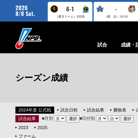
2026
6-1
-
8/8 Sat.
（東京ドーム）
6回表
（横 浜）
18:00
試合
成績・
シーズン成績
2024年度 公式戦
試合日程
試合結果
勝敗表
■月別
■日付別
試合結果
2023
2025
ファーム