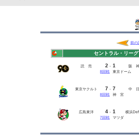
前の
セントラル・リーグ
2
1
読 売
-
阪 
8回戦
東京ドーム
7
7
東京ヤクルト
-
中 
8回戦
神 宮
4
1
広島東洋
-
横浜De
7回戦
マツダ