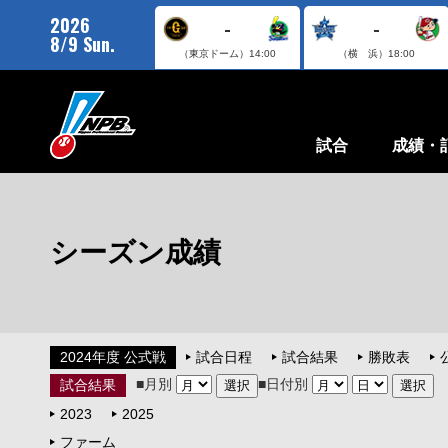
2026
-
-
8/9 Sun.
（東京ドーム）
14:00
（横 浜）
18:00
試合
成績・
シーズン成績
2024年度 公式戦
試合日程
試合結果
勝敗表
■月別
■日付別
試合結果
2023
2025
ファーム