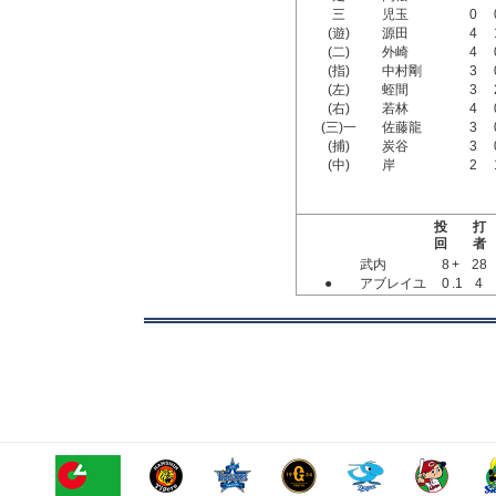
三
児玉
0
(遊)
源田
4
(二)
外崎
4
(指)
中村剛
3
(左)
蛭間
3
(右)
若林
4
(三)一
佐藤龍
3
(捕)
炭谷
3
(中)
岸
2
投
打
回
者
武内
8
+
28
●
アブレイユ
0
.1
4