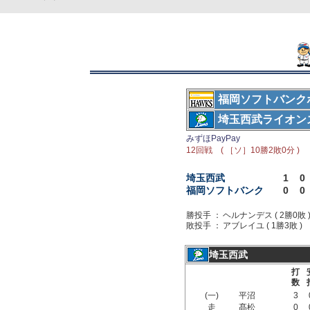
福岡ソフトバンク
埼玉西武ライオン
みずほPayPay
12回戦 ( ［ソ］10勝2敗0分 )
埼玉西武
1
0
福岡ソフトバンク
0
0
勝投手 ：
ヘルナンデス ( 2勝0敗 
敗投手 ：
アブレイユ ( 1勝3敗 )
埼玉西武
打
数
(一)
平沼
3
走
髙松
0