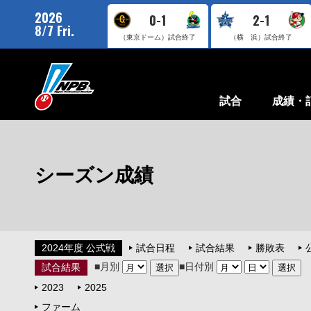
2026
0-1
2-1
8/7 Fri.
（東京ドーム）
試合終了
（横 浜）
試合終了
試合
成績・
シーズン成績
2024年度 公式戦
試合日程
試合結果
勝敗表
■月別
■日付別
試合結果
2023
2025
ファーム