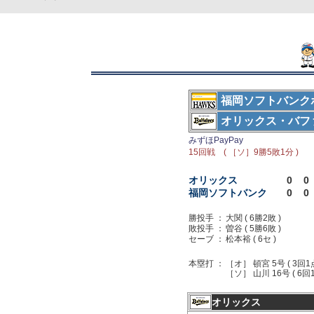
福岡ソフトバンク
オリックス・バフ
みずほPayPay
15回戦 ( ［ソ］9勝5敗1分 )
オリックス
0
0
福岡ソフトバンク
0
0
勝投手 ：
大関 ( 6勝2敗 )
敗投手 ：
曽谷 ( 5勝6敗 )
セーブ ：
松本裕 ( 6セ )
本塁打 ：
［オ］ 頓宮 5号 ( 3回1
［ソ］ 山川 16号 ( 6回
オリックス