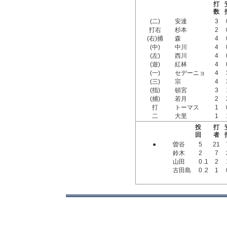
打
数
(二)
安達
3
打右
杉本
2
(右)捕
森
4
(中)
中川
4
(左)
西川
4
(遊)
紅林
4
(一)
セデーニョ
4
(三)
宗
4
(指)
頓宮
3
(捕)
若月
2
打
トーマス
1
二
大里
1
投
打
回
者
●
曽谷
5
21
鈴木
2
7
山田
0
.1
2
古田島
0
.2
1