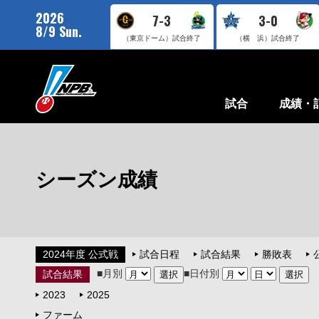
2026
7-3
3-0
8/9 Sun.
（東京ドーム）
試合終了
（横 浜）
試合終了
試合
成績・
シーズン成績
2024年度 公式戦
試合日程
試合結果
勝敗表
■月別
■日付別
試合結果
2023
2025
ファーム