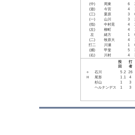
(中)
周東
6
(遊)
今宮
4
(三)
栗原
3
(一)
山川
3
(指)
中村晃
4
(左)
柳町
4
左
緒方
1
(二)
牧原大
4
打二
川瀬
1
(捕)
甲斐
5
(右)
川村
4
投
打
回
者
○
石川
5
.2
26
Ｈ
尾形
1
.1
4
杉山
1
3
ヘルナンデス
1
3