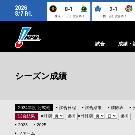
2026
0-1
2-1
8/7 Fri.
（東京ドーム）
試合終了
（横 浜）
試合終了
試合
成績・
シーズン成績
2024年度 公式戦
試合日程
試合結果
勝敗表
■月別
■日付別
試合結果
2023
2025
ファーム