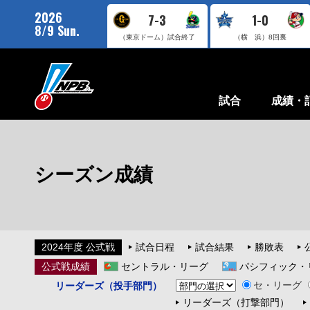
2026
7-3
1-0
8/9 Sun.
（東京ドーム）
試合終了
（横 浜）
8回裏
試合
成績・
シーズン成績
2024年度 公式戦
試合日程
試合結果
勝敗表
公式戦成績
セントラル・リーグ
パシフィック・
セ・リーグ
リーダーズ（投手部門）
リーダーズ（打撃部門）