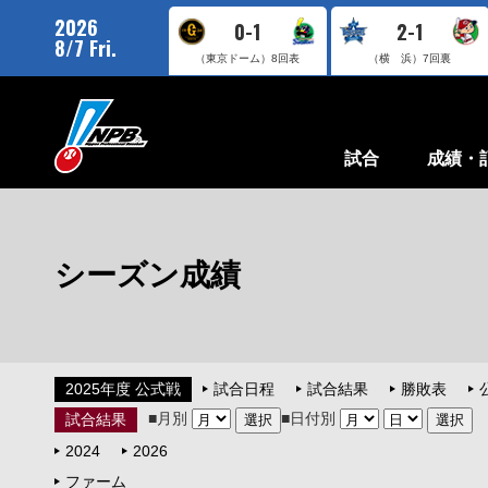
2026
0-1
2-1
8/7 Fri.
（東京ドーム）
8回表
（横 浜）
7回裏
試合
成績・
シーズン成績
2025年度 公式戦
試合日程
試合結果
勝敗表
■月別
■日付別
試合結果
2024
2026
ファーム