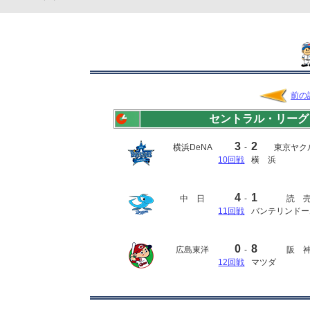
前の
セントラル・リーグ
3
2
横浜DeNA
-
東京ヤク
10回戦
横 浜
4
1
中 日
-
読 
11回戦
バンテリンドー
0
8
広島東洋
-
阪 
12回戦
マツダ