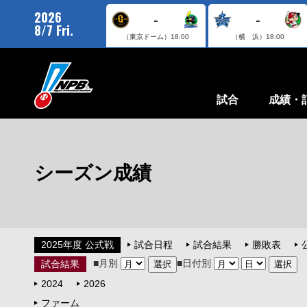
2026
-
-
8/7 Fri.
（東京ドーム）
18:00
（横 浜）
18:00
試合
成績・
シーズン成績
2025年度 公式戦
試合日程
試合結果
勝敗表
■月別
■日付別
試合結果
2024
2026
ファーム