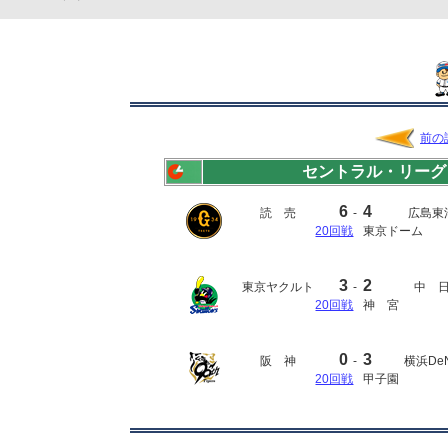
前の
セントラル・リーグ
6
4
読 売
-
広島東
20回戦
東京ドーム
3
2
東京ヤクルト
-
中 
20回戦
神 宮
0
3
阪 神
-
横浜De
20回戦
甲子園