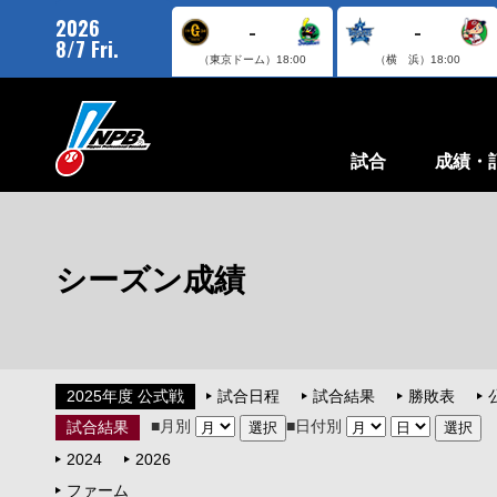
2026
-
-
8/7 Fri.
（東京ドーム）
18:00
（横 浜）
18:00
試合
成績・
シーズン成績
2025年度 公式戦
試合日程
試合結果
勝敗表
■月別
■日付別
試合結果
2024
2026
ファーム