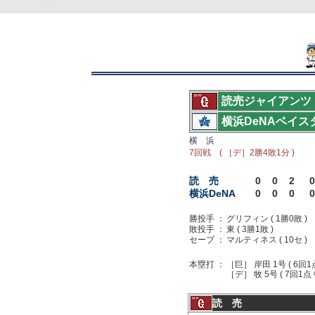
読売ジャイアンツ
横浜DeNAベイス
横 浜
7回戦 ( ［デ］2勝4敗1分 )
読 売
0
0
2
0
横浜DeNA
0
0
0
0
勝投手 ：
グリフィン ( 1勝0敗 )
敗投手 ：
東 ( 3勝1敗 )
セーブ ：
マルティネス ( 10セ )
本塁打 ：
［巨］ 岸田 1号 ( 6回1点
［デ］ 牧 5号 ( 7回1点 
読 売