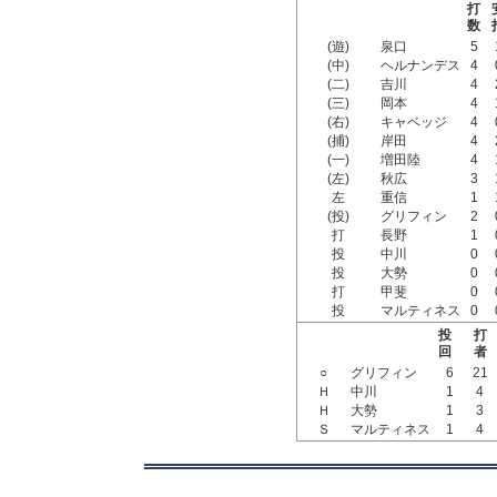
打
数
(遊)
泉口
5
(中)
ヘルナンデス
4
(二)
吉川
4
(三)
岡本
4
(右)
キャベッジ
4
(捕)
岸田
4
(一)
増田陸
4
(左)
秋広
3
左
重信
1
(投)
グリフィン
2
打
長野
1
投
中川
0
投
大勢
0
打
甲斐
0
投
マルティネス
0
投
打
回
者
○
グリフィン
6
21
Ｈ
中川
1
4
Ｈ
大勢
1
3
Ｓ
マルティネス
1
4