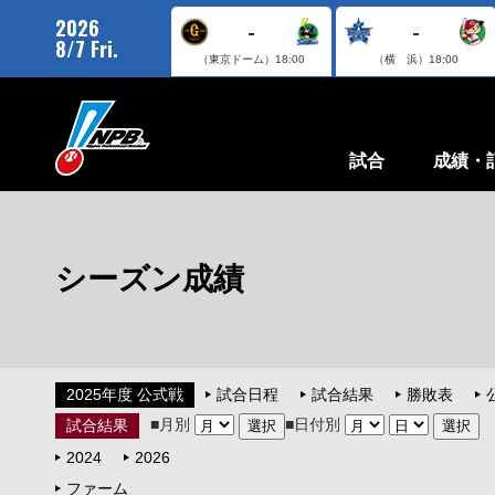
2026
-
-
8/7 Fri.
（東京ドーム）
18:00
（横 浜）
18:00
試合
成績・
シーズン成績
2025年度 公式戦
試合日程
試合結果
勝敗表
■月別
■日付別
試合結果
2024
2026
ファーム