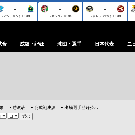
-
-
-
（バンテリン）
18:00
（マツダ）
18:00
（京セラD大阪）
18:00
試合
成績・記録
球団・選手
日本代表
ニ
果
勝敗表
公式戦成績
出場選手登録公示