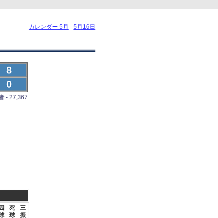
カレンダー 5月
-
5月16日
8
0
- 27,367
四
死
三
球
球
振