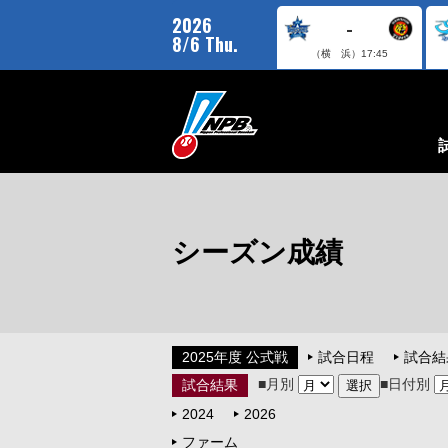
2026
-
8/6 Thu.
（横 浜）
17:45
シーズン成績
2025年度 公式戦
試合日程
試合結
■月別
■日付別
試合結果
2024
2026
ファーム