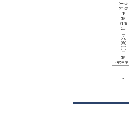
(一)左
(中)左
中
(指)
打指
(三)
三
(右)
(遊)
(二)
二
(捕)
(左)中左
○