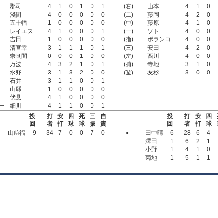
郡司
4
1
0
1
0
1
(右)
山本
4
1
0
淺間
4
0
0
0
0
0
(二)
藤岡
4
2
0
五十幡
1
0
0
0
0
0
(中)
藤原
4
1
0
レイエス
4
1
0
0
0
1
(一)
ソト
4
0
0
吉田
1
0
0
0
0
0
(指)
ポランコ
4
0
0
清宮幸
3
1
1
1
0
1
(三)
安田
4
2
0
奈良間
0
0
0
1
0
0
(左)
西川
4
0
0
万波
4
3
2
1
0
1
(捕)
寺地
3
1
0
水野
3
1
3
2
0
0
(遊)
友杉
3
0
0
石井
3
1
1
0
0
1
山縣
1
0
0
0
0
0
伏見
4
1
0
0
0
0
一
細川
4
1
1
0
0
1
投
打
安
四
死
三
自
投
打
安
四
回
者
打
球
球
振
責
回
者
打
球
山﨑福
9
34
7
0
0
7
0
●
田中晴
6
28
6
4
澤田
1
6
2
1
小野
1
4
1
0
菊地
1
5
1
1