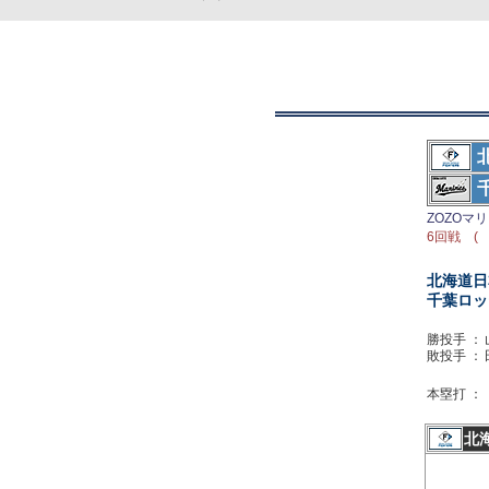
ZOZOマ
6回戦 ( 
北海道日
千葉ロッ
勝投手 ：
敗投手 ：
本塁打 ：
北