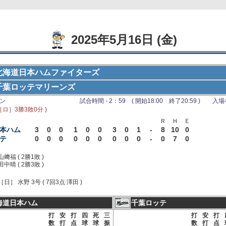
2025年5月16日 (金)
北海道日本ハムファイターズ
千葉ロッテマリーンズ
リン
試合時間 - 2：59 ( 開始18:00 終了20:59 ) 入場者 
［ロ］3勝3敗0分 )
Ｒ
Ｈ
Ｅ
本ハム
3
0
0
1
0
0
3
0
1
-
8
10
0
テ
0
0
0
0
0
0
0
0
0
-
0
7
0
山﨑福 ( 2勝1敗 )
田中晴 ( 2勝3敗 )
［日］ 水野 3号 ( 7回3点 澤田 )
海道日本ハム
千葉ロッテ
打
安
打
四
死
三
打
安
打
数
打
点
球
球
振
数
打
点