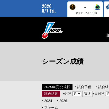
2026
-
8/7 Fri.
（東京ドーム）
18:00
シーズン成績
2025年度 公式戦
試合日程
試合結
■月別
■日付別
試合結果
2024
2026
ファーム