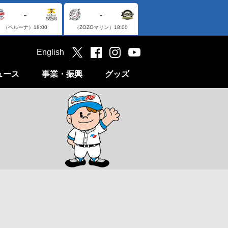
-
-
（ベルーナ）
18:00
（ZOZOマリン）
18:00
English
ュース
事業・振興
グッズ