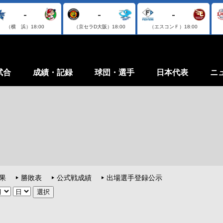
-
-
-
（横 浜）
18:00
（京セラD大阪）
18:00
（エスコンＦ）
18:00
試合
成績・記録
球団・選手
日本代表
ニ
果
勝敗表
公式戦成績
出場選手登録公示