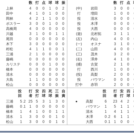
数
打
点
球
球
振
数
打
点
上林
4
0
0
1
0
2
(中)
岩田
3
0
0
田中
4
1
0
1
0
0
打
増田
1
0
0
岡林
4
2
1
1
0
0
投
清水
0
0
0
ボスラー
3
0
0
1
0
0
投
木澤
0
0
0
高橋周
4
0
0
0
0
0
投
大西
0
0
0
川越
3
1
0
0
1
1
(遊)
北村拓
3
1
1
尾田
0
0
0
0
0
0
(左)
内山
4
0
0
木下
3
0
0
0
0
0
(一)
オスナ
3
1
0
村松
4
1
1
0
0
1
(二)
山田
4
0
0
三浦
2
1
0
0
0
0
(三)
茂木
3
2
0
藤嶋
0
0
0
0
0
0
(右)
澤井
4
1
0
カリステ
0
0
0
1
0
0
(捕)
古賀
2
1
0
橋本
0
0
0
0
0
0
打
西川
1
0
0
清水
0
0
0
0
0
0
(投)
高梨
2
0
0
大島
1
1
0
0
0
0
投
バウマン
0
0
0
松山
0
0
0
0
0
0
打中
赤羽
2
0
0
投
打
安
四
死
三
自
投
打
安
四
回
者
打
球
球
振
責
回
者
打
球
三浦
5
.2
25
5
3
1
3
0
●
高梨
6
23
4
2
藤嶋
0
.1
1
0
0
0
0
0
バウマン
1
5
1
1
橋本
1
4
1
0
0
1
1
清水
1
4
1
1
清水
1
3
0
0
0
1
0
木澤
0
.2
6
1
1
松山
1
3
0
0
0
1
0
大西
0
.1
1
0
0