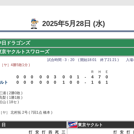
2025年5月28日 (水)
中日ドラゴンズ
東京ヤクルトスワローズ
試合時間 - 3：20 ( 開始18:01 終了21:21 ) 入場者 
 ［ヤ］4勝5敗1分 )
Ｒ
Ｈ
Ｅ
0
0
0
0
0
3
0
0
1
-
4
7
0
ルト
0
0
0
0
0
0
1
0
0
-
1
6
1
三浦 ( 2勝0敗 )
高梨 ( 1勝1敗 )
松山 ( 18セ )
［ヤ］ 北村拓 2号 ( 7回1点 橋本 )
 日
東京ヤクルト
打
安
打
四
死
三
打
安
打