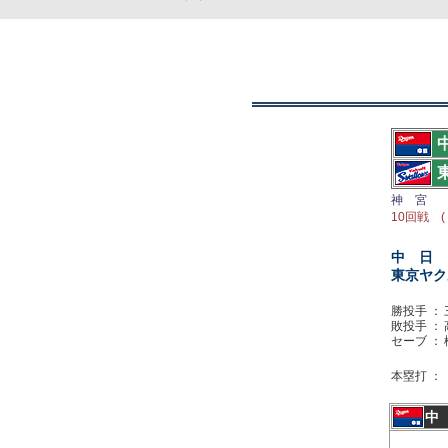
神 宮
10回戦 (
中 日
東京ヤク
勝投手 ：
敗投手 ：
セーブ ：
本塁打 ：
中