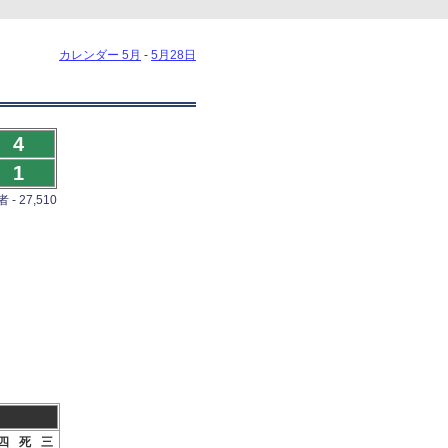
カレンダー 5月
-
5月28日
4
1
- 27,510
四
死
三