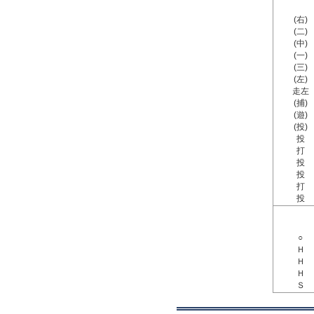
(右)
(二)
(中)
(一)
(三)
(左)
走左
(捕)
(遊)
(投)
投
打
投
投
打
投
○
Ｈ
Ｈ
Ｈ
Ｓ