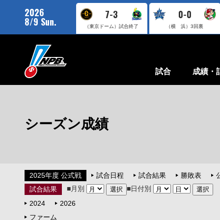
2026
7-3
0-0
8/9 Sun.
（東京ドーム）
試合終了
（横 浜）
3回裏
試合
成績・
シーズン成績
2025年度 公式戦
試合日程
試合結果
勝敗表
■月別
■日付別
試合結果
2024
2026
ファーム