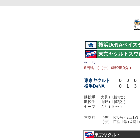
横浜DeNAベイス
東京ヤクルトスワ
横 浜
8回戦 ( ［デ］6勝2敗0分 )
東京ヤクルト
0
0
0
横浜DeNA
0
1
3
勝投手 ：
大貫 ( 1勝2敗 )
敗投手 ：
山野 ( 1勝2敗 )
セーブ ：
入江 ( 10セ )
本塁打 ：
［デ］ 牧 9号 ( 2回1点 
［デ］ 戸柱 1号 ( 4回1
東京ヤクルト