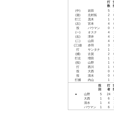
打
数
(中)
岩田
5
(遊)
北村拓
2
打三
茂木
1
(左)
宮本
4
投
バウマン
0
(一)
オスナ
4
(右)
澤井
4
(二)
山田
4
(三)遊
赤羽
3
打
サンタナ
1
(捕)
古賀
2
打左
増田
1
(投)
山野
1
打
西川
1
投
大西
0
投
清水
0
打捕
内山
1
投
打
回
者
●
山野
5
24
大西
1
6
清水
1
4
バウマン
1
6