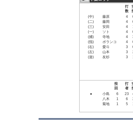
打
数
(中)
藤原
4
(二)
藤岡
4
(三)
安田
4
(一)
ソト
4
(捕)
寺地
4
(指)
ポランコ
4
(右)
愛斗
3
(左)
山本
3
(遊)
友杉
3
投
打
回
者
●
小島
6
23
八木
1
6
菊地
1
5