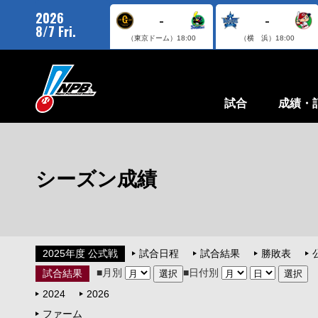
2026
-
-
8/7 Fri.
（東京ドーム）
18:00
（横 浜）
18:00
試合
成績・
シーズン成績
2025年度 公式戦
試合日程
試合結果
勝敗表
■月別
■日付別
試合結果
2024
2026
ファーム