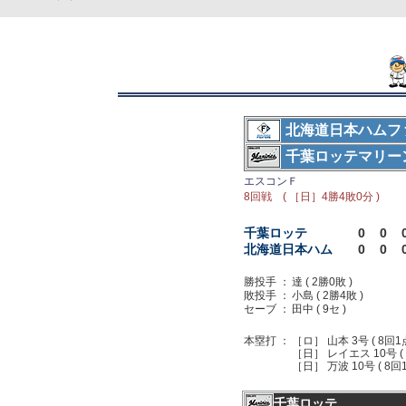
北海道日本ハムフ
千葉ロッテマリー
エスコンＦ
8回戦 ( ［日］4勝4敗0分 )
千葉ロッテ
0
0
北海道日本ハム
0
0
勝投手 ：
達 ( 2勝0敗 )
敗投手 ：
小島 ( 2勝4敗 )
セーブ ：
田中 ( 9セ )
本塁打 ：
［ロ］ 山本 3号 ( 8回1点
［日］ レイエス 10号 ( 
［日］ 万波 10号 ( 8回
千葉ロッテ