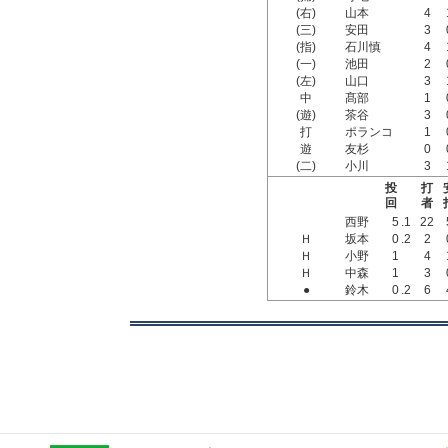
(右)
山本
4
(三)
安田
3
(指)
石川慎
4
(一)
池田
2
(左)
山口
3
中
髙部
1
(遊)
茶谷
3
打
ポランコ
1
遊
友杉
0
(二)
小川
3
投
打
回
者
西野
5
.1
22
Ｈ
坂本
0
.2
2
Ｈ
小野
1
4
Ｈ
中森
1
3
●
鈴木
0
.2
6