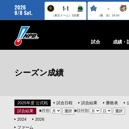
2026
1-1
-
8/8 Sat.
（東京ドーム）
3回裏
（横 浜）
18:00
試合
成績・
シーズン成績
2025年度 公式戦
試合日程
試合結果
勝敗表
■月別
■日付別
試合結果
2024
2026
ファーム