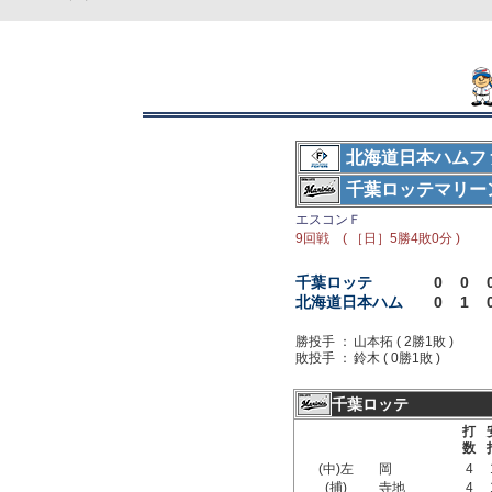
北海道日本ハムフ
千葉ロッテマリー
エスコンＦ
9回戦 ( ［日］5勝4敗0分 )
千葉ロッテ
0
0
北海道日本ハム
0
1
勝投手 ：
山本拓 ( 2勝1敗 )
敗投手 ：
鈴木 ( 0勝1敗 )
千葉ロッテ
打
数
(中)左
岡
4
(捕)
寺地
4