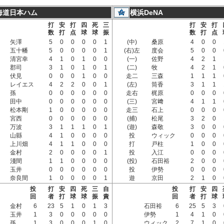
海道日本ハム
横浜DeNA
打
安
打
四
死
三
打
安
打
数
打
点
球
球
振
数
打
点
矢澤
5
0
0
0
0
1
(中)
桑原
4
0
0
五十幡
5
0
0
0
0
1
(右)左
度会
5
0
0
清宮幸
4
1
0
1
0
0
(一)
佐野
4
2
1
郡司
3
1
0
1
0
1
(二)
牧
4
2
1
伏見
0
0
0
1
0
0
走二
三森
1
1
1
レイエス
4
2
2
0
0
1
(左)
筒香
3
1
1
孫
0
0
0
0
0
0
走右
梶原
0
0
0
田中
0
0
0
0
0
0
(三)
宮﨑
4
1
1
松本剛
1
0
0
0
0
0
走三
石上
0
0
0
宮西
0
0
0
0
0
0
(捕)
松尾
3
2
0
万波
3
1
1
1
0
1
(遊)
森敬
3
0
0
山縣
4
1
0
0
0
0
投
ウィック
0
0
0
上川畑
4
1
1
0
0
0
打
戸柱
1
0
0
金村
2
0
0
0
0
1
投
入江
0
0
0
淺間
1
1
0
0
0
0
(投)
石田裕
2
0
0
玉井
0
0
0
0
0
0
投
伊勢
0
0
0
奈良間
1
0
0
0
0
1
遊
京田
2
1
0
投
打
安
四
死
三
自
投
打
安
四
回
者
打
球
球
振
責
回
者
打
球
金村
6
23
5
1
0
1
3
石田裕
6
25
5
3
玉井
1
3
0
0
0
0
0
伊勢
1
4
1
0
孫
1
3
0
0
0
1
0
ウィック
2
7
1
0