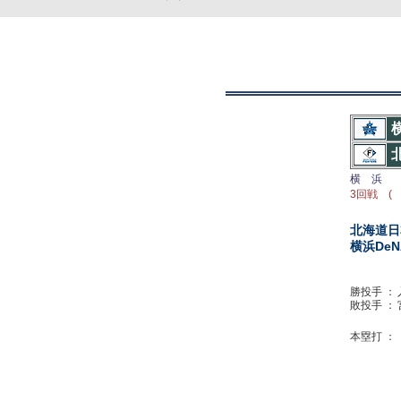
横 浜
3回戦 ( 
北海道日
横浜DeN
勝投手 ：
敗投手 ：
本塁打 ：