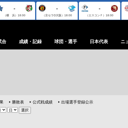
-
-
-
（横 浜）
18:00
（京セラD大阪）
18:00
（エスコンＦ）
18:00
試合
成績・記録
球団・選手
日本代表
ニ
果
勝敗表
公式戦成績
出場選手登録公示