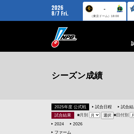
2026
-
8/7 Fri.
（東京ドーム）
18:00
シーズン成績
2025年度 公式戦
試合日程
試合結
■月別
■日付別
試合結果
2024
2026
ファーム