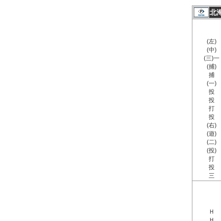
北
(左)
(中)
(三)一
(捕)
捕
(一)
投
投
打
投
(右)
(遊)
(二)
(投)
打
投
三
Ｈ
Ｈ