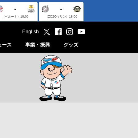
-
-
（ベルーナ）
18:00
（ZOZOマリン）
18:00
English
ュース
事業・振興
グッズ