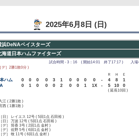
2025年6月8日 (日)
横浜DeNAベイスターズ
北海道日本ハムファイターズ
試合時間 - 3：16 ( 開始14:01 終了17:17 ) 入場者 
［デ］2勝1敗0分 )
Ｒ
Ｈ
Ｅ
本ハム
0
0
0
0
3
1
0
0
0
0
-
4
8
1
A
0
1
0
0
0
2
0
0
1
1X
-
5
10
0
( 延長10回 )
入江 ( 2勝1敗 )
宮西 ( 1勝1敗 )
［日］ レイエス 12号 ( 5回1点 石田裕 )
［日］ 万波 12号 ( 5回1点 石田裕 )
［デ］ 筒香 3号 ( 2回1点 金村 )
［デ］ 佐野 5号 ( 6回1点 金村 )
［デ］ 牧 11号 ( 6回1点 金村 )