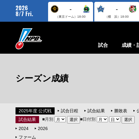
2026
-
-
8/7 Fri.
（東京ドーム）
18:00
（横 浜）
18:00
試合
成績・
シーズン成績
2025年度 公式戦
試合日程
試合結果
勝敗表
■月別
■日付別
試合結果
2024
2026
ファーム