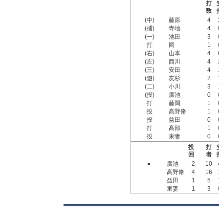
打
数
(中)
藤原
4
(捕)
寺地
4
(一)
池田
3
打
岡
1
(右)
山本
4
(左)
西川
4
(三)
安田
4
(遊)
友杉
2
(二)
小川
3
(投)
廣池
0
打
藤岡
1
投
高野脩
1
投
益田
0
打
髙部
1
投
東妻
0
投
打
回
者
●
廣池
2
10
高野脩
4
16
益田
1
5
東妻
1
3