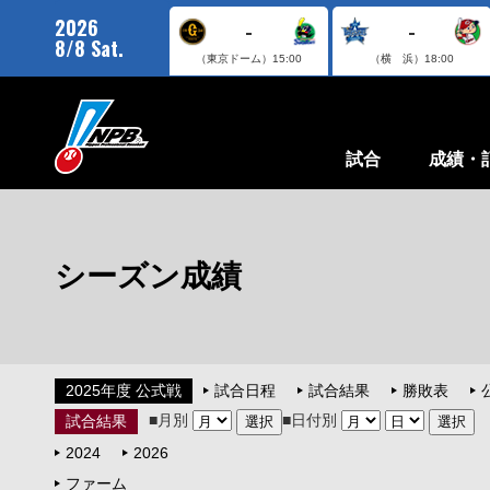
2026
-
-
8/8 Sat.
（東京ドーム）
15:00
（横 浜）
18:00
試合
成績・
シーズン成績
2025年度 公式戦
試合日程
試合結果
勝敗表
■月別
■日付別
試合結果
2024
2026
ファーム