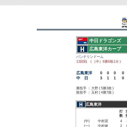
中日ドラゴンズ
広島東洋カープ
バンテリンドーム
13回戦 ( ［中］6勝6敗1分 )
広島東洋
0
0
0
0
中 日
3
1
1
0
勝投手 ：
大野 ( 5勝3敗 )
敗投手 ：
玉村 ( 4勝7敗 )
広島東洋
打
数
(中)
中村奨
4
(一)
中村健
2