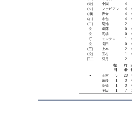
(遊)
小園
4
(左)
ファビアン
4
(捕)
坂倉
4
(右)
末包
4
(二)
菊池
2
投
遠藤
0
投
高橋
0
打
モンテロ
1
投
滝田
0
(三)
上本
2
(投)
玉村
1
打二
羽月
2
投
打
回
者
●
玉村
5
23
遠藤
1
3
高橋
1
3
滝田
1
7