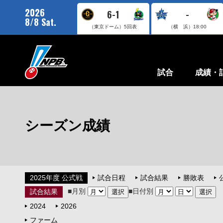
2026
6-1
-
8/8 Sat.
（東京ドーム）
5回表
（横 浜）
18:00
試合
成績・
シーズン成績
2025年度 公式戦
試合日程
試合結果
勝敗表
■月別
■日付別
試合結果
2024
2026
ファーム