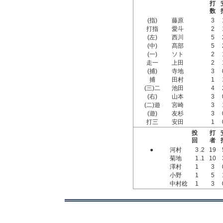
打
数
(指)
藤原
3
打指
愛斗
2
(左)
西川
5
(中)
髙部
5
(一)
ソト
2
走一
上田
2
(捕)
寺地
3
捕
田村
1
(三)二
池田
4
(右)
山本
3
(二)遊
宮崎
3
(遊)
友杉
3
打三
安田
1
投
打
回
者
●
河村
3
.2
19
菊地
1
.1
10
澤村
1
3
小野
1
5
中村稔
1
3