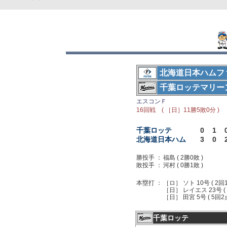
北海道日本ハムフ
千葉ロッテマリー
エスコンＦ
16回戦 ( ［日］11勝5敗0分 )
千葉ロッテ
0
1
北海道日本ハム
3
0
勝投手 ：
福島 ( 2勝0敗 )
敗投手 ：
河村 ( 0勝1敗 )
本塁打 ：
［ロ］ ソト 10号 ( 2回
［日］ レイエス 23号 ( 
［日］ 田宮 5号 ( 5回2
千葉ロッテ