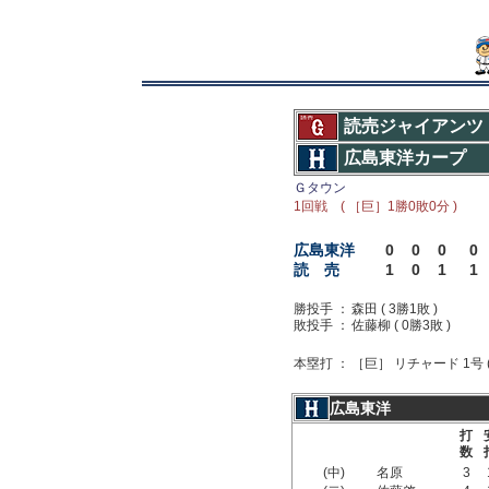
読売ジャイアンツ
広島東洋カープ
Ｇタウン
1回戦 ( ［巨］1勝0敗0分 )
広島東洋
0
0
0
0
読 売
1
0
1
1
勝投手 ：
森田 ( 3勝1敗 )
敗投手 ：
佐藤柳 ( 0勝3敗 )
本塁打 ：
［巨］ リチャード 1号 (
広島東洋
打
数
(中)
名原
3