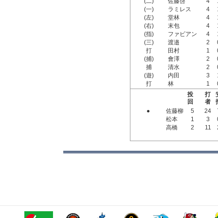
(二)
佐藤啓
4
(一)
ラミレス
4
(左)
堂林
4
(右)
末包
4
(指)
ファビアン
4
(三)
渡邉
2
打
田村
1
(捕)
會澤
2
捕
清水
2
(遊)
内田
3
打
林
1
投
打
回
者
●
佐藤柳
5
24
松本
1
3
高橋
2
11