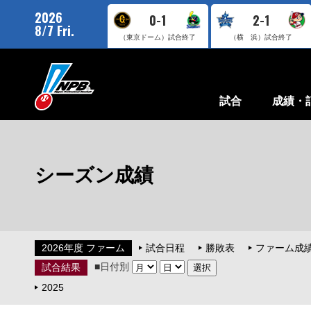
2026
0-1
2-1
8/7 Fri.
（東京ドーム）
試合終了
（横 浜）
試合終了
試合
成績・
シーズン成績
2026年度 ファーム
試合日程
勝敗表
ファーム成
■日付別
試合結果
2025