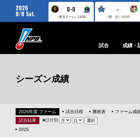
2026
0-0
-
8/8 Sat.
（東京ドーム）
1回表
（横 浜）
18:00
試合
成績・
シーズン成績
2026年度 ファーム
試合日程
勝敗表
ファーム成
■日付別
試合結果
2025