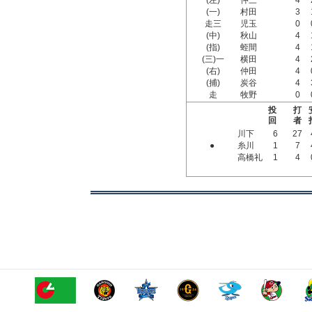
(左)
仲三
4
(一)
村田
3
走三
児玉
0
(中)
秋山
4
(指)
蛭間
4
(三)一
横田
4
(右)
仲田
4
(捕)
炭谷
4
走
牧野
0
投
打
回
者
川下
6
27
●
糸川
1
7
高橋礼
1
4