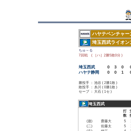
ハヤテベンチャー
埼玉西武ライオン
ちゅ～る
7回戦 ( ［ハ］2勝5敗0分 )
埼玉西武
0
3
0
ハヤテ静岡
0
0
1
勝投手 ：
池谷 ( 2勝1敗 )
敗投手 ：
糸川 ( 0勝1敗 )
セーブ ：
大石 ( 1セ )
埼玉西武
打
数
(遊)
齋藤大
5
(二)
佐藤太
5