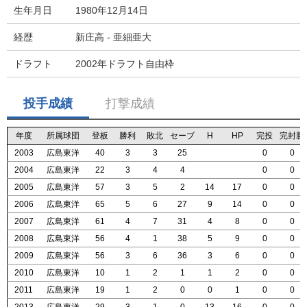
生年月日
1980年12月14日
経歴
新庄高 - 亜細亜大
ドラフト
2002年ドラフト自由枠
投手成績
打撃成績
年度
年度
年度
年度
所属球団
所属球団
所属球団
所属球団
登板
登板
登板
登板
勝利
勝利
勝利
勝利
敗北
敗北
敗北
敗北
セーブ
セーブ
セーブ
セーブ
H
H
H
H
HP
HP
HP
HP
完投
完投
完投
完投
完封勝
完封勝
完封勝
完封勝
2003
2003
2003
2003
広島東洋
広島東洋
広島東洋
広島東洋
40
40
40
40
3
3
3
3
3
3
3
3
25
25
25
25
0
0
0
0
0
0
0
0
2004
2004
2004
2004
広島東洋
広島東洋
広島東洋
広島東洋
22
22
22
22
3
3
3
3
4
4
4
4
4
4
4
4
0
0
0
0
0
0
0
0
2005
2005
2005
2005
広島東洋
広島東洋
広島東洋
広島東洋
57
57
57
57
3
3
3
3
5
5
5
5
2
2
2
2
14
14
14
14
17
17
17
17
0
0
0
0
0
0
0
0
2006
2006
2006
2006
広島東洋
広島東洋
広島東洋
広島東洋
65
65
65
65
5
5
5
5
6
6
6
6
27
27
27
27
9
9
9
9
14
14
14
14
0
0
0
0
0
0
0
0
2007
2007
2007
2007
広島東洋
広島東洋
広島東洋
広島東洋
61
61
61
61
4
4
4
4
7
7
7
7
31
31
31
31
4
4
4
4
8
8
8
8
0
0
0
0
0
0
0
0
2008
2008
2008
2008
広島東洋
広島東洋
広島東洋
広島東洋
56
56
56
56
4
4
4
4
1
1
1
1
38
38
38
38
5
5
5
5
9
9
9
9
0
0
0
0
0
0
0
0
2009
2009
2009
2009
広島東洋
広島東洋
広島東洋
広島東洋
56
56
56
56
3
3
3
3
6
6
6
6
36
36
36
36
3
3
3
3
6
6
6
6
0
0
0
0
0
0
0
0
2010
2010
2010
2010
広島東洋
広島東洋
広島東洋
広島東洋
10
10
10
10
1
1
1
1
2
2
2
2
1
1
1
1
1
1
1
1
2
2
2
2
0
0
0
0
0
0
0
0
2011
2011
2011
2011
広島東洋
広島東洋
広島東洋
広島東洋
19
19
19
19
1
1
1
1
2
2
2
2
0
0
0
0
0
0
0
0
1
1
1
1
0
0
0
0
0
0
0
0