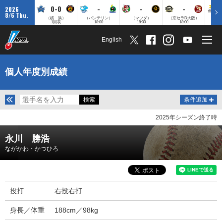
0-0
-
-
-
2026
8/6 Thu.
（横 浜）
（バンテリン）
（マツダ）
（京セラD大阪）
（みずほ
1回表
18:00
18:00
18:00
English
個人年度別成績
条件追加
2025年シーズン終了時
永川 勝浩
ながかわ・かつひろ
投打
右投右打
身長／体重
188cm／98kg