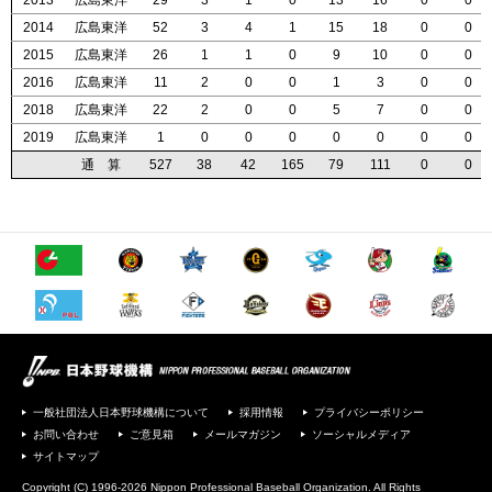
2013
2013
2013
2013
広島東洋
広島東洋
広島東洋
広島東洋
29
29
29
29
3
3
3
3
1
1
1
1
0
0
0
0
13
13
13
13
16
16
16
16
0
0
0
0
0
0
0
0
2014
2014
2014
2014
広島東洋
広島東洋
広島東洋
広島東洋
52
52
52
52
3
3
3
3
4
4
4
4
1
1
1
1
15
15
15
15
18
18
18
18
0
0
0
0
0
0
0
0
2015
2015
2015
2015
広島東洋
広島東洋
広島東洋
広島東洋
26
26
26
26
1
1
1
1
1
1
1
1
0
0
0
0
9
9
9
9
10
10
10
10
0
0
0
0
0
0
0
0
2016
2016
2016
2016
広島東洋
広島東洋
広島東洋
広島東洋
11
11
11
11
2
2
2
2
0
0
0
0
0
0
0
0
1
1
1
1
3
3
3
3
0
0
0
0
0
0
0
0
2018
2018
2018
2018
広島東洋
広島東洋
広島東洋
広島東洋
22
22
22
22
2
2
2
2
0
0
0
0
0
0
0
0
5
5
5
5
7
7
7
7
0
0
0
0
0
0
0
0
2019
2019
2019
2019
広島東洋
広島東洋
広島東洋
広島東洋
1
1
1
1
0
0
0
0
0
0
0
0
0
0
0
0
0
0
0
0
0
0
0
0
0
0
0
0
0
0
0
0
通 算
通 算
通 算
通 算
527
527
527
527
38
38
38
38
42
42
42
42
165
165
165
165
79
79
79
79
111
111
111
111
0
0
0
0
0
0
0
0
一般社団法人日本野球機構について
採用情報
プライバシーポリシー
お問い合わせ
ご意見箱
メールマガジン
ソーシャルメディア
サイトマップ
Copyright (C) 1996-2026 Nippon Professional Baseball Organization. All Rights