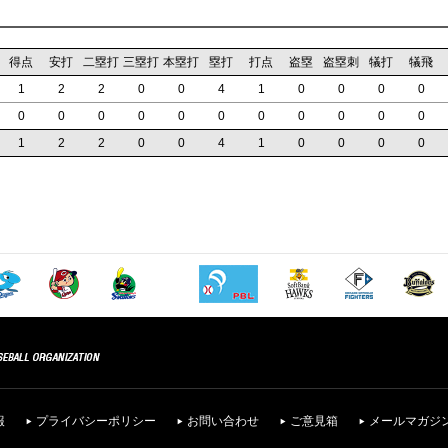
得点
安打
二塁打
三塁打
本塁打
塁打
打点
盗塁
盗塁刺
犠打
犠飛
1
2
2
0
0
4
1
0
0
0
0
0
0
0
0
0
0
0
0
0
0
0
1
2
2
0
0
4
1
0
0
0
0
報
プライバシーポリシー
お問い合わせ
ご意見箱
メールマガジ