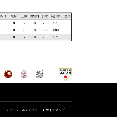
四球
死球
三振
併殺打
打率
長打率
出塁率
0
0
2
0
.286
.571
0
0
0
0
.000
.000
0
0
2
0
.286
.571
ン
ソーシャルメディア
サイトマップ