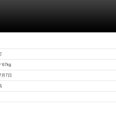
打
／67kg
年7月7日
高