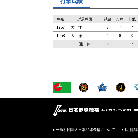
打撃成績
年度
所属球団
試合
打席
打数
1957
大 洋
7
7
7
1958
大 洋
1
0
0
通 算
8
7
7
一般社団法人日本野球機構について
採用情