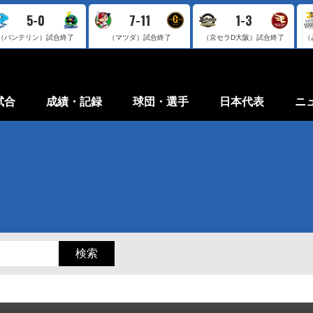
5-0
7-11
1-3
（バンテリン）
試合終了
（マツダ）
試合終了
（京セラD大阪）
試合終了
（
試合
成績・記録
球団・選手
日本代表
ニ