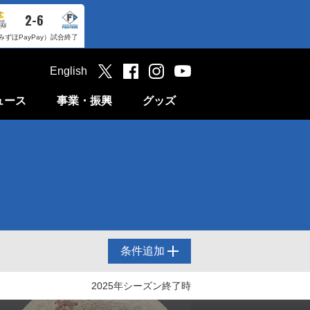
2-6
みずほPayPay）
試合終了
English
ュース
事業・振興
グッズ
条件追加
2025年シーズン終了時