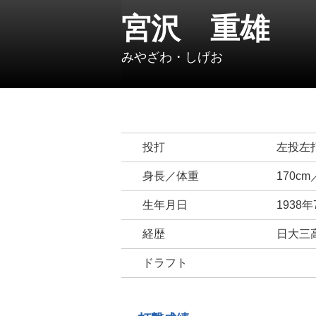
宮沢 重雄
みやざわ・しげお
投打
左投左
身長／体重
170cm
生年月日
1938
経歴
日大三
ドラフト