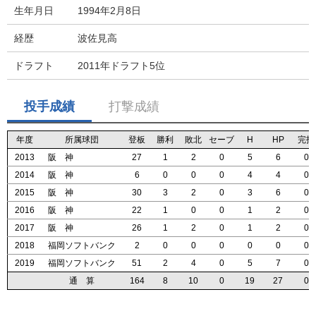
生年月日
1994年2月8日
経歴
波佐見高
ドラフト
2011年ドラフト5位
投手成績
打撃成績
年度
年度
年度
年度
所属球団
所属球団
所属球団
所属球団
登板
登板
登板
登板
勝利
勝利
勝利
勝利
敗北
敗北
敗北
敗北
セーブ
セーブ
セーブ
セーブ
H
H
H
H
HP
HP
HP
HP
完投
完投
完投
完投
2013
2013
2013
2013
阪 神
阪 神
阪 神
阪 神
27
27
27
27
1
1
1
1
2
2
2
2
0
0
0
0
5
5
5
5
6
6
6
6
0
0
0
0
2014
2014
2014
2014
阪 神
阪 神
阪 神
阪 神
6
6
6
6
0
0
0
0
0
0
0
0
0
0
0
0
4
4
4
4
4
4
4
4
0
0
0
0
2015
2015
2015
2015
阪 神
阪 神
阪 神
阪 神
30
30
30
30
3
3
3
3
2
2
2
2
0
0
0
0
3
3
3
3
6
6
6
6
0
0
0
0
2016
2016
2016
2016
阪 神
阪 神
阪 神
阪 神
22
22
22
22
1
1
1
1
0
0
0
0
0
0
0
0
1
1
1
1
2
2
2
2
0
0
0
0
2017
2017
2017
2017
阪 神
阪 神
阪 神
阪 神
26
26
26
26
1
1
1
1
2
2
2
2
0
0
0
0
1
1
1
1
2
2
2
2
0
0
0
0
2018
2018
2018
2018
福岡ソフトバンク
福岡ソフトバンク
福岡ソフトバンク
福岡ソフトバンク
2
2
2
2
0
0
0
0
0
0
0
0
0
0
0
0
0
0
0
0
0
0
0
0
0
0
0
0
2019
2019
2019
2019
福岡ソフトバンク
福岡ソフトバンク
福岡ソフトバンク
福岡ソフトバンク
51
51
51
51
2
2
2
2
4
4
4
4
0
0
0
0
5
5
5
5
7
7
7
7
0
0
0
0
通 算
通 算
通 算
通 算
164
164
164
164
8
8
8
8
10
10
10
10
0
0
0
0
19
19
19
19
27
27
27
27
0
0
0
0