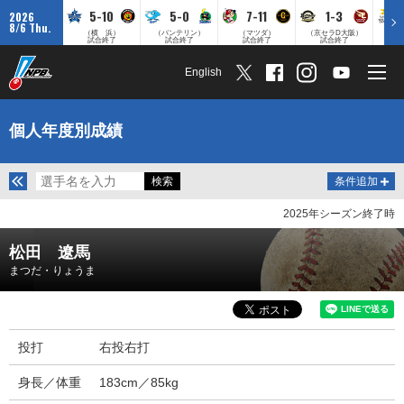
5-10
5-0
7-11
1-3
2026
8/6 Thu.
（横 浜）
（バンテリン）
（マツダ）
（京セラD大阪）
（みずほ
試合終了
試合終了
試合終了
試合終了
English
個人年度別成績
条件追加
2025年シーズン終了時
松田 遼馬
まつだ・りょうま
投打
右投右打
身長／体重
183cm／85kg