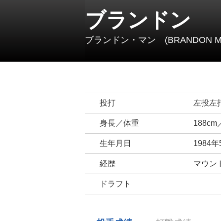
ブランドン
ブランドン・マン (BRANDON M
投打
左投左
身長／体重
188cm
生年月日
1984年
経歴
マウント
ドラフト