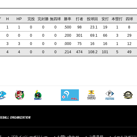
ブ
H
HP
完投
完封勝
無四球
勝率
打者
投球回
安打
本塁打
四球
1
1
0
0
0
.500
98
23
.1
19
1
8
0
0
0
0
0
.200
301
69
.1
66
3
29
3
3
0
0
0
.000
75
16
16
1
12
4
4
0
0
0
.214
474
108
.2
101
5
49