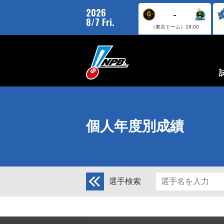
2026
-
8/7 Fri.
（東京ドーム）
18:00
個人年度別成績
選手検索