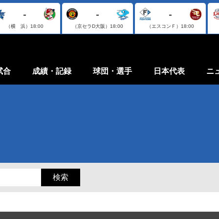
-
-
-
（横 浜）
18:00
（京セラD大阪）
18:00
（エスコンＦ）
18:00
試合
成績・記録
球団・選手
日本代表
ニ