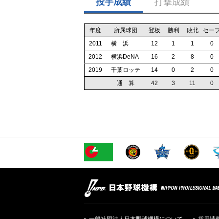
投手成績
打撃成績
年度
所属球団
登板
勝利
敗北
セー
2011
横 浜
12
1
1
0
2012
横浜DeNA
16
2
8
0
2019
千葉ロッテ
14
0
2
0
通 算
42
3
11
0