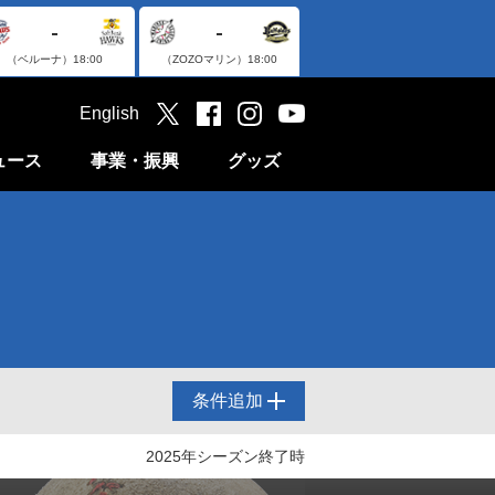
-
-
（ベルーナ）
18:00
（ZOZOマリン）
18:00
English
ュース
事業・振興
グッズ
条件追加
2025年シーズン終了時