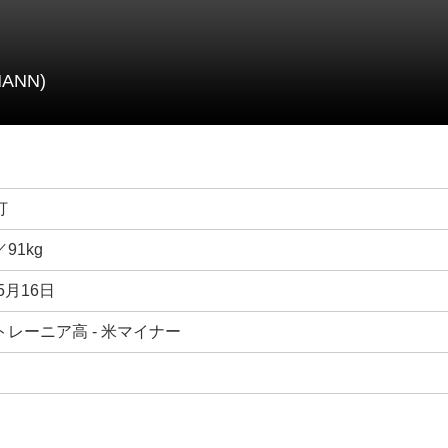
ANN)
打
／91kg
5月16日
レーニア高 - 米マイナー