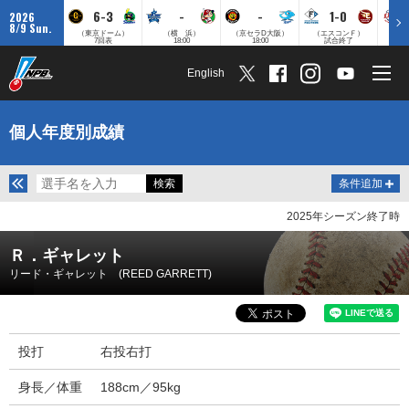
6-3
-
-
1-0
2026
8/9 Sun.
（東京ドーム）
（横 浜）
（京セラD大阪）
（エスコンＦ）
（
7回表
18:00
18:00
試合終了
English
個人年度別成績
条件追加
2025年シーズン終了時
Ｒ．ギャレット
リード・ギャレット (REED GARRETT)
投打
右投右打
身長／体重
188cm／95kg