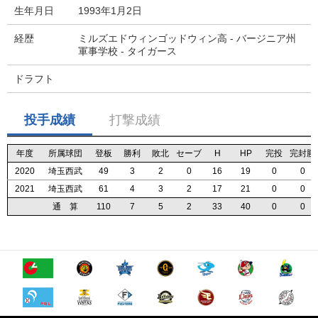
生年月日
1993年1月2日
経歴
ミルズエドウィンゴッドウィン高 - バージニア州
軍事学校 - タイガース
ドラフト
投手成績
打撃成績
年度
年度
年度
年度
所属球団
所属球団
所属球団
所属球団
登板
登板
登板
登板
勝利
勝利
勝利
勝利
敗北
敗北
敗北
敗北
セーブ
セーブ
セーブ
セーブ
H
H
H
H
HP
HP
HP
HP
完投
完投
完投
完投
完封勝
完封勝
完封勝
完封勝
2020
2020
2020
2020
埼玉西武
埼玉西武
埼玉西武
埼玉西武
49
49
49
49
3
3
3
3
2
2
2
2
0
0
0
0
16
16
16
16
19
19
19
19
0
0
0
0
0
0
0
0
2021
2021
2021
2021
埼玉西武
埼玉西武
埼玉西武
埼玉西武
61
61
61
61
4
4
4
4
3
3
3
3
2
2
2
2
17
17
17
17
21
21
21
21
0
0
0
0
0
0
0
0
通 算
通 算
通 算
通 算
110
110
110
110
7
7
7
7
5
5
5
5
2
2
2
2
33
33
33
33
40
40
40
40
0
0
0
0
0
0
0
0