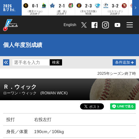
0-1
2-1
2-3
3-2
2026
8/7 Fri.
（東京ドーム）
（横 浜）
（京セラD大阪）
（エスコンＦ）
（
試合終了
試合終了
9回裏
試合終了
English
個人年度別成績
条件追加
2025年シーズン終了時
Ｒ．ウィック
ローワン・ウィック (ROWAN WICK)
投打
右投左打
身長／体重
190cm／106kg