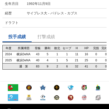
生年月日
1992年11月9日
経歴
サイプレス大 - パドレス - カブス
ドラフト
投手成績
打撃成績
年度
年度
年度
年度
所属球団
所属球団
所属球団
所属球団
登板
登板
登板
登板
勝利
勝利
勝利
勝利
敗北
敗北
敗北
敗北
セーブ
セーブ
セーブ
セーブ
H
H
H
H
HP
HP
HP
HP
完投
完投
完投
完投
完封
完封
完封
完封
2024
2024
2024
2024
横浜DeNA
横浜DeNA
横浜DeNA
横浜DeNA
43
43
43
43
5
5
5
5
1
1
1
1
1
1
1
1
11
11
11
11
16
16
16
16
0
0
0
0
0
0
0
0
2025
2025
2025
2025
横浜DeNA
横浜DeNA
横浜DeNA
横浜DeNA
40
40
40
40
4
4
4
4
1
1
1
1
5
5
5
5
21
21
21
21
25
25
25
25
0
0
0
0
0
0
0
0
通 算
通 算
通 算
通 算
83
83
83
83
9
9
9
9
2
2
2
2
6
6
6
6
32
32
32
32
41
41
41
41
0
0
0
0
0
0
0
0