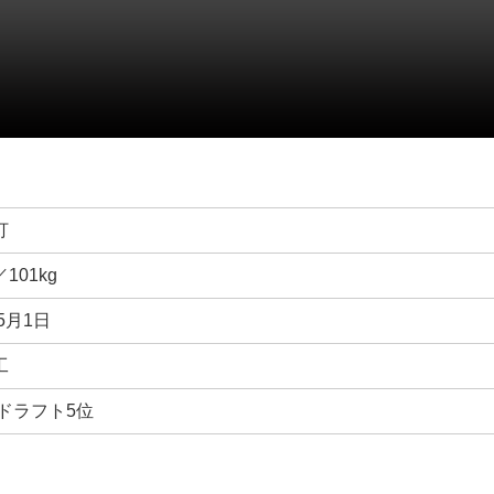
打
／101kg
年5月1日
工
年ドラフト5位