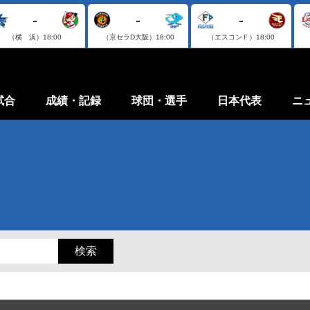
-
-
-
（横 浜）
18:00
（京セラD大阪）
18:00
（エスコンＦ）
18:00
試合
成績・記録
球団・選手
日本代表
ニ