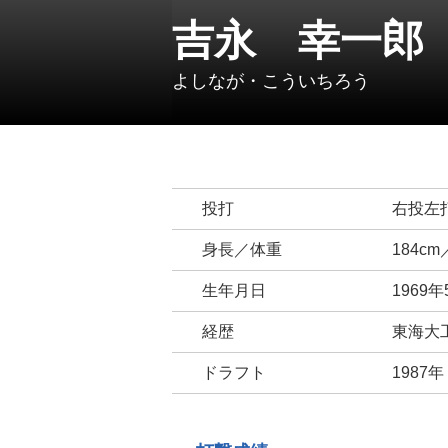
吉永 幸一郎
よしなが・こういちろう
投打
右投左
身長／体重
184cm
生年月日
1969
経歴
東海大
ドラフト
1987