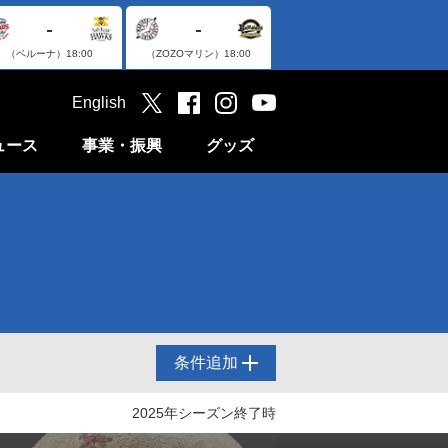
-
-
（ベルーナ）
18:00
（ZOZOマリン）
18:00
English
ュース
事業・振興
グッズ
条件追加
2025年シーズン終了時