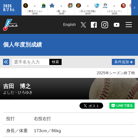
-
-
-
-
2026
8/7 Fri.
（東京ドーム）
（横 浜）
（京セラD大阪）
（エスコンＦ）
（
18:00
18:00
18:00
18:00
English
個人年度別成績
条件追加
2025年シーズン終了時
吉田 博之
よしだ・ひろゆき
投打
右投右打
身長／体重
173cm／86kg