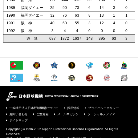
1988
1988
1988
1988
南 海
南 海
南 海
南 海
121
121
121
121
444
444
444
444
393
393
393
393
33
33
33
33
100
100
100
100
12
12
12
12
1
1
1
1
1989
1989
1989
1989
福岡ダイエー
福岡ダイエー
福岡ダイエー
福岡ダイエー
25
25
25
25
90
90
90
90
73
73
73
73
6
6
6
6
14
14
14
14
3
3
3
3
0
0
0
0
1990
1990
1990
1990
福岡ダイエー
福岡ダイエー
福岡ダイエー
福岡ダイエー
32
32
32
32
76
76
76
76
63
63
63
63
8
8
8
8
13
13
13
13
1
1
1
1
1
1
1
1
1991
1991
1991
1991
阪 神
阪 神
阪 神
阪 神
40
40
40
40
60
60
60
60
55
55
55
55
3
3
3
3
12
12
12
12
4
4
4
4
0
0
0
0
1992
1992
1992
1992
阪 神
阪 神
阪 神
阪 神
3
3
3
3
4
4
4
4
4
4
4
4
0
0
0
0
0
0
0
0
0
0
0
0
0
0
0
0
通 算
通 算
通 算
通 算
687
687
687
687
1872
1872
1872
1872
1637
1637
1637
1637
148
148
148
148
395
395
395
395
63
63
63
63
3
3
3
3
一般社団法人日本野球機構について
採用情報
プライバシーポリシー
お問い合わせ
ご意見箱
メールマガジン
ソーシャルメディア
サイトマップ
Copyright (C) 1996-2026 Nippon Professional Baseball Organization. All Rights
Reserved.