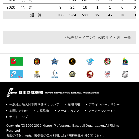
2026
2026
2026
2026
読 売
読 売
読 売
読 売
9
9
9
9
21
21
21
21
18
18
18
18
1
1
1
1
1
1
1
1
0
0
0
0
0
0
0
0
通 算
通 算
通 算
通 算
186
186
186
186
579
579
579
579
532
532
532
532
39
39
39
39
95
95
95
95
18
18
18
18
0
0
0
0
読売ジャイアンツ 公式サイト選手一覧
一般社団法人日本野球機構について
採用情報
プライバシーポリシー
お問い合わせ
ご意見箱
メールマガジン
ソーシャルメディア
サイトマップ
Copyright (C) 1996-2026 Nippon Professional Baseball Organization. All Rights
Reserved.
掲載の情報、画像、映像等の二次利用および無断転載を固く禁じます。