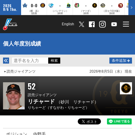
0-0
-
-
-
2026
8/6 Thu.
（横 浜）
（バンテリン）
（マツダ）
（京セラD大阪）
（みずほ
1回表
18:00
18:00
18:00
English
個人年度別成績
条件追加
読売ジャイアンツ
2026年8月5日（水） 現在
52
読売ジャイアンツ
リチャード
（砂川 リチャード）
りちゃーど（すながわ・りちゃーど）
ポジション
内野手