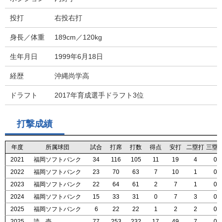
投打
右投右打
身長／体重
189cm／120kg
生年月日
1999年6月18日
経歴
沖縄尚学高
ドラフト
2017年育成選手ドラフト3位
打撃成績
年度
年度
年度
年度
所属球団
所属球団
所属球団
所属球団
試合
試合
試合
試合
打席
打席
打席
打席
打数
打数
打数
打数
得点
得点
得点
得点
安打
安打
安打
安打
二塁打
二塁打
二塁打
二塁打
三塁
三塁
三塁
三塁
2021
2021
2021
2021
福岡ソフトバンク
福岡ソフトバンク
福岡ソフトバンク
福岡ソフトバンク
34
34
34
34
116
116
116
116
105
105
105
105
11
11
11
11
19
19
19
19
4
4
4
4
0
0
0
0
2022
2022
2022
2022
福岡ソフトバンク
福岡ソフトバンク
福岡ソフトバンク
福岡ソフトバンク
23
23
23
23
70
70
70
70
63
63
63
63
7
7
7
7
10
10
10
10
1
1
1
1
0
0
0
0
2023
2023
2023
2023
福岡ソフトバンク
福岡ソフトバンク
福岡ソフトバンク
福岡ソフトバンク
22
22
22
22
64
64
64
64
61
61
61
61
2
2
2
2
7
7
7
7
1
1
1
1
0
0
0
0
2024
2024
2024
2024
福岡ソフトバンク
福岡ソフトバンク
福岡ソフトバンク
福岡ソフトバンク
15
15
15
15
33
33
33
33
31
31
31
31
0
0
0
0
7
7
7
7
3
3
3
3
0
0
0
0
2025
2025
2025
2025
福岡ソフトバンク
福岡ソフトバンク
福岡ソフトバンク
福岡ソフトバンク
6
6
6
6
22
22
22
22
22
22
22
22
1
1
1
1
2
2
2
2
2
2
2
2
0
0
0
0
2025
2025
2025
2025
読 売
読 売
読 売
読 売
77
77
77
77
253
253
253
253
232
232
232
232
17
17
17
17
49
49
49
49
7
7
7
7
0
0
0
0