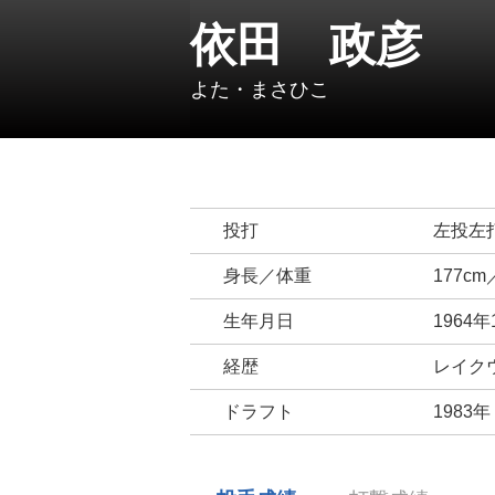
依田 政彦
よた・まさひこ
投打
左投左
身長／体重
177cm
生年月日
1964年
経歴
レイクウ
ドラフト
1983