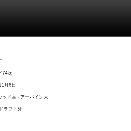
打
／74kg
11月6日
ッド高 - アーバイン大
年ドラフト外