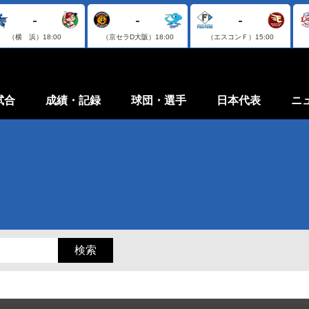
-
-
-
（横 浜）
18:00
（京セラD大阪）
18:00
（エスコンＦ）
15:00
試合
成績・記録
球団・選手
日本代表
ニ