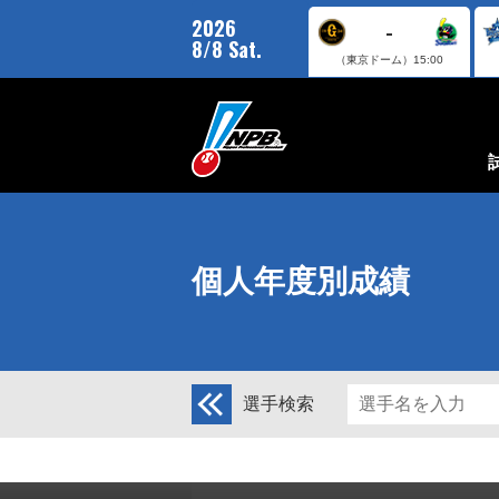
2026
-
8/8 Sat.
（東京ドーム）
15:00
個人年度別成績
選手検索