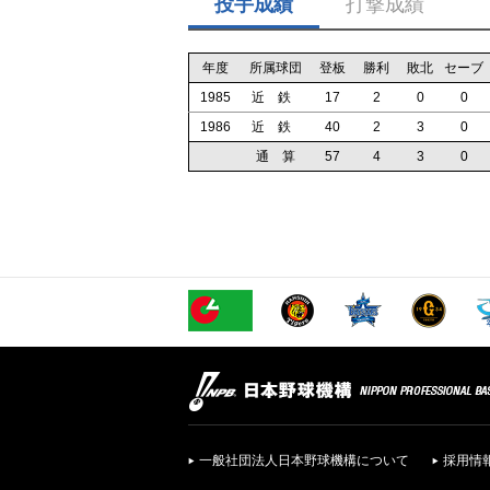
投手成績
打撃成績
年度
所属球団
登板
勝利
敗北
セーブ
1985
近 鉄
17
2
0
0
1986
近 鉄
40
2
3
0
通 算
57
4
3
0
一般社団法人日本野球機構について
採用情