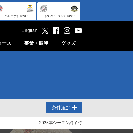
-
-
（ベルーナ）
18:00
（ZOZOマリン）
18:00
English
ュース
事業・振興
グッズ
条件追加
2025年シーズン終了時