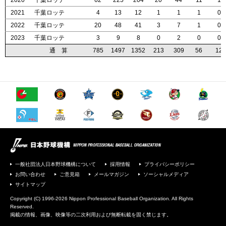
2020
2020
2020
2020
千葉ロッテ
千葉ロッテ
千葉ロッテ
千葉ロッテ
62
62
62
62
225
225
225
225
204
204
204
204
20
20
20
20
44
44
44
44
11
11
11
11
1
1
1
1
2021
2021
2021
2021
千葉ロッテ
千葉ロッテ
千葉ロッテ
千葉ロッテ
4
4
4
4
13
13
13
13
12
12
12
12
1
1
1
1
1
1
1
1
1
1
1
1
0
0
0
0
2022
2022
2022
2022
千葉ロッテ
千葉ロッテ
千葉ロッテ
千葉ロッテ
20
20
20
20
48
48
48
48
41
41
41
41
3
3
3
3
7
7
7
7
1
1
1
1
0
0
0
0
2023
2023
2023
2023
千葉ロッテ
千葉ロッテ
千葉ロッテ
千葉ロッテ
3
3
3
3
9
9
9
9
8
8
8
8
0
0
0
0
2
2
2
2
0
0
0
0
0
0
0
0
通 算
通 算
通 算
通 算
785
785
785
785
1497
1497
1497
1497
1352
1352
1352
1352
213
213
213
213
309
309
309
309
56
56
56
56
12
12
12
12
一般社団法人日本野球機構について
採用情報
プライバシーポリシー
お問い合わせ
ご意見箱
メールマガジン
ソーシャルメディア
サイトマップ
Copyright (C) 1996-2026 Nippon Professional Baseball Organization. All Rights
Reserved.
掲載の情報、画像、映像等の二次利用および無断転載を固く禁じます。