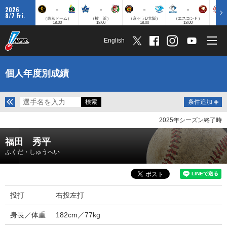
-
-
-
-
2026
8/7 Fri.
（東京ドーム）
（横 浜）
（京セラD大阪）
（エスコンＦ）
（
18:00
18:00
18:00
18:00
English
個人年度別成績
条件追加
2025年シーズン終了時
福田 秀平
ふくだ・しゅうへい
投打
右投左打
身長／体重
182cm／77kg