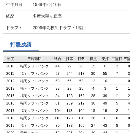
生年月日
1989年2月10日
経歴
多摩大聖ヶ丘高
ドラフト
2006年高校生ドラフト1巡目
打撃成績
年度
年度
年度
年度
所属球団
所属球団
所属球団
所属球団
試合
試合
試合
試合
打席
打席
打席
打席
打数
打数
打数
打数
得点
得点
得点
得点
安打
安打
安打
安打
二塁打
二塁打
二塁打
二塁打
三塁
三塁
三塁
三塁
2010
2010
2010
2010
福岡ソフトバンク
福岡ソフトバンク
福岡ソフトバンク
福岡ソフトバンク
44
44
44
44
29
29
29
29
23
23
23
23
15
15
15
15
6
6
6
6
2
2
2
2
0
0
0
0
2011
2011
2011
2011
福岡ソフトバンク
福岡ソフトバンク
福岡ソフトバンク
福岡ソフトバンク
97
97
97
97
244
244
244
244
218
218
218
218
30
30
30
30
55
55
55
55
7
7
7
7
3
3
3
3
2012
2012
2012
2012
福岡ソフトバンク
福岡ソフトバンク
福岡ソフトバンク
福岡ソフトバンク
63
63
63
63
55
55
55
55
53
53
53
53
12
12
12
12
10
10
10
10
1
1
1
1
0
0
0
0
2013
2013
2013
2013
福岡ソフトバンク
福岡ソフトバンク
福岡ソフトバンク
福岡ソフトバンク
33
33
33
33
28
28
28
28
25
25
25
25
4
4
4
4
3
3
3
3
1
1
1
1
1
1
1
1
2015
2015
2015
2015
福岡ソフトバンク
福岡ソフトバンク
福岡ソフトバンク
福岡ソフトバンク
84
84
84
84
183
183
183
183
168
168
168
168
28
28
28
28
39
39
39
39
11
11
11
11
2
2
2
2
2016
2016
2016
2016
福岡ソフトバンク
福岡ソフトバンク
福岡ソフトバンク
福岡ソフトバンク
81
81
81
81
239
239
239
239
212
212
212
212
30
30
30
30
49
49
49
49
5
5
5
5
4
4
4
4
2017
2017
2017
2017
福岡ソフトバンク
福岡ソフトバンク
福岡ソフトバンク
福岡ソフトバンク
104
104
104
104
113
113
113
113
104
104
104
104
15
15
15
15
19
19
19
19
2
2
2
2
1
1
1
1
2018
2018
2018
2018
福岡ソフトバンク
福岡ソフトバンク
福岡ソフトバンク
福岡ソフトバンク
110
110
110
110
128
128
128
128
118
118
118
118
28
28
28
28
31
31
31
31
6
6
6
6
0
0
0
0
2019
2019
2019
2019
福岡ソフトバンク
福岡ソフトバンク
福岡ソフトバンク
福岡ソフトバンク
80
80
80
80
183
183
183
183
166
166
166
166
27
27
27
27
43
43
43
43
8
8
8
8
0
0
0
0