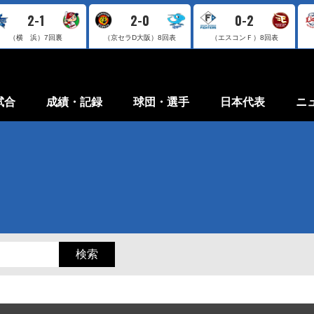
2-1
2-0
0-2
（横 浜）
7回裏
（京セラD大阪）
8回表
（エスコンＦ）
8回表
試合
成績・記録
球団・選手
日本代表
ニ