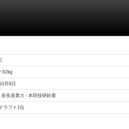
打
／82kg
10月8日
- 奈良産業大 - 本田技研鈴鹿
年ドラフト1位