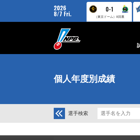
2026
0-1
8/7 Fri.
（東京ドーム）
8回裏
個人年度別成績
選手検索