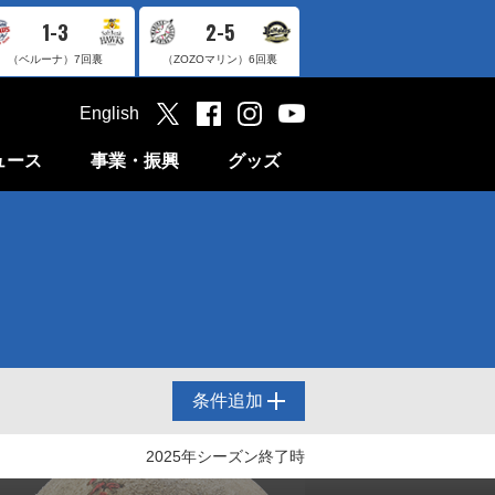
1-3
2-5
（ベルーナ）
7回裏
（ZOZOマリン）
6回裏
English
ュース
事業・振興
グッズ
条件追加
2025年シーズン終了時