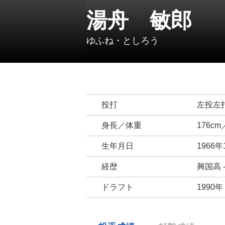
湯舟 敏郎
ゆふね・としろう
投打
左投左
身長／体重
176cm
生年月日
1966年
経歴
興国高 
ドラフト
1990