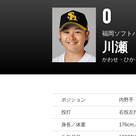
0
福岡ソフト
川瀬
かわせ・ひか
ポジション
内野手
投打
右投左
身長／体重
176cm