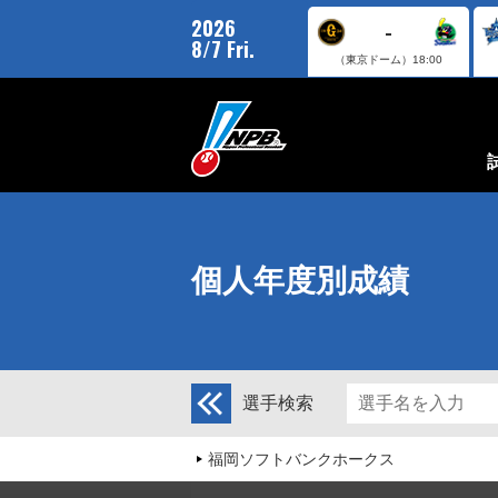
2026
-
8/7 Fri.
（東京ドーム）
18:00
個人年度別成績
選手検索
福岡ソフトバンクホークス