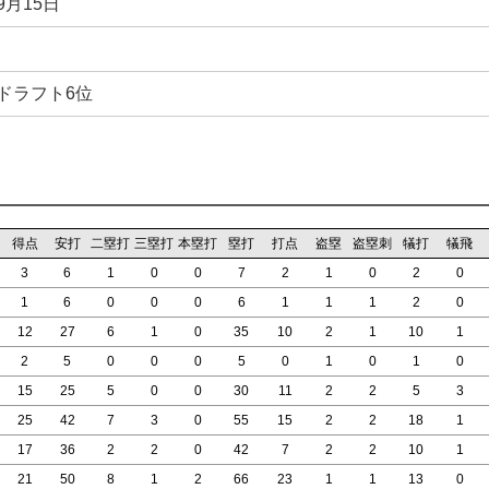
9月15日
年ドラフト6位
得点
安打
二塁打
三塁打
本塁打
塁打
打点
盗塁
盗塁刺
犠打
犠飛
3
6
1
0
0
7
2
1
0
2
0
1
6
0
0
0
6
1
1
1
2
0
12
27
6
1
0
35
10
2
1
10
1
2
5
0
0
0
5
0
1
0
1
0
15
25
5
0
0
30
11
2
2
5
3
25
42
7
3
0
55
15
2
2
18
1
17
36
2
2
0
42
7
2
2
10
1
21
50
8
1
2
66
23
1
1
13
0