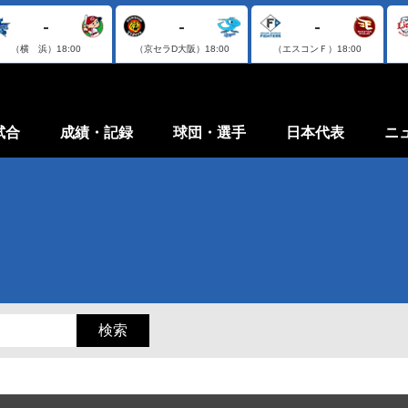
-
-
-
（横 浜）
18:00
（京セラD大阪）
18:00
（エスコンＦ）
18:00
試合
成績・記録
球団・選手
日本代表
ニ