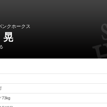
バンクホークス
 晃
る
打
／73kg