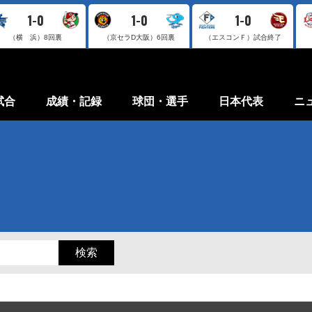
1-0
1-0
1-0
（横 浜）
8回裏
（京セラD大阪）
6回裏
（エスコンＦ）
試合終了
試合
成績・記録
球団・選手
日本代表
ニ