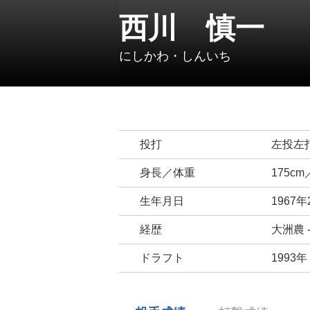
西川 慎一
にしかわ・しんいち
投打
左投左
身長／体重
175cm
生年月日
1967年
経歴
大洲農 
ドラフト
1993