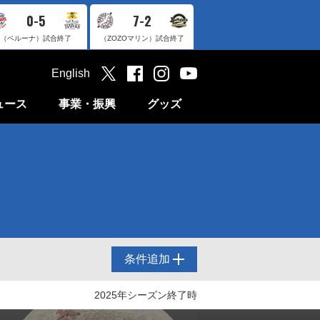
0-5
7-2
（ベルーナ）
試合終了
（ZOZOマリン）
試合終了
English
ュース
事業・振興
グッズ
条件追加
2025年シーズン終了時