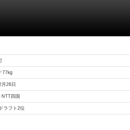
打
／77kg
2月26日
- NTT四国
年ドラフト2位