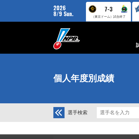
2026
7-3
8/9 Sun.
（東京ドーム）
試合終了
個人年度別成績
選手検索