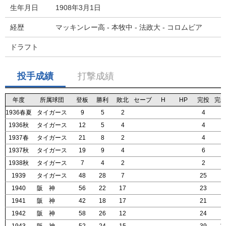
生年月日
1908年3月1日
経歴
マッキンレー高 - 本牧中 - 法政大 - コロムビア
ドラフト
投手成績
打撃成績
年度
年度
年度
年度
所属球団
所属球団
所属球団
所属球団
登板
登板
登板
登板
勝利
勝利
勝利
勝利
敗北
敗北
敗北
敗北
セーブ
セーブ
セーブ
セーブ
H
H
H
H
HP
HP
HP
HP
完投
完投
完投
完投
完
完
完
完
1936春夏
1936春夏
1936春夏
1936春夏
タイガース
タイガース
タイガース
タイガース
9
9
9
9
5
5
5
5
2
2
2
2
4
4
4
4
0
0
0
0
1936秋
1936秋
1936秋
1936秋
タイガース
タイガース
タイガース
タイガース
12
12
12
12
5
5
5
5
4
4
4
4
4
4
4
4
1
1
1
1
1937春
1937春
1937春
1937春
タイガース
タイガース
タイガース
タイガース
21
21
21
21
8
8
8
8
2
2
2
2
4
4
4
4
0
0
0
0
1937秋
1937秋
1937秋
1937秋
タイガース
タイガース
タイガース
タイガース
19
19
19
19
9
9
9
9
4
4
4
4
6
6
6
6
2
2
2
2
1938秋
1938秋
1938秋
1938秋
タイガース
タイガース
タイガース
タイガース
7
7
7
7
4
4
4
4
2
2
2
2
2
2
2
2
0
0
0
0
1939
1939
1939
1939
タイガース
タイガース
タイガース
タイガース
48
48
48
48
28
28
28
28
7
7
7
7
25
25
25
25
8
8
8
8
1940
1940
1940
1940
阪 神
阪 神
阪 神
阪 神
56
56
56
56
22
22
22
22
17
17
17
17
23
23
23
23
6
6
6
6
1941
1941
1941
1941
阪 神
阪 神
阪 神
阪 神
42
42
42
42
18
18
18
18
17
17
17
17
21
21
21
21
2
2
2
2
1942
1942
1942
1942
阪 神
阪 神
阪 神
阪 神
58
58
58
58
26
26
26
26
12
12
12
12
24
24
24
24
4
4
4
4