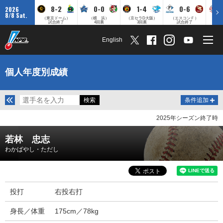
8-2
0-0
1-4
0-6
2026
8/8 Sat.
（東京ドーム）
（横 浜）
（京セラD大阪）
（エスコンＦ）
（
試合終了
4回裏
3回裏
試合終了
English
個人年度別成績
条件追加
2025年シーズン終了時
若林 忠志
わかばやし・ただし
投打
右投右打
身長／体重
175cm／78kg