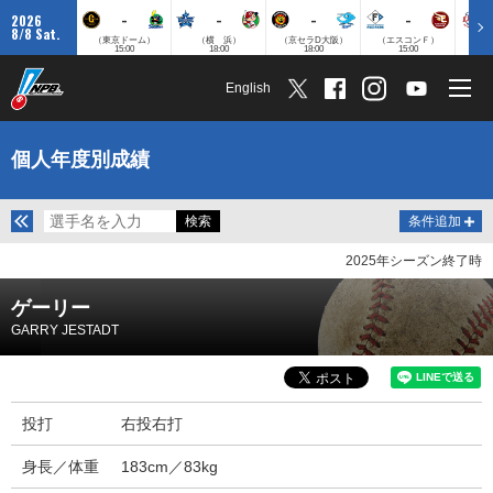
-
-
-
-
2026
8/8 Sat.
（東京ドーム）
（横 浜）
（京セラD大阪）
（エスコンＦ）
（
15:00
18:00
18:00
15:00
English
個人年度別成績
条件追加
2025年シーズン終了時
ゲーリー
GARRY JESTADT
投打
右投右打
身長／体重
183cm／83kg