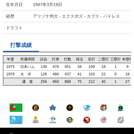
生年月日
1947年3月19日
経歴
アリゾナ州大 - エクスポズ - カブス - パドレス
ドラフト
打撃成績
年度
年度
年度
年度
所属球団
所属球団
所属球団
所属球団
試合
試合
試合
試合
打席
打席
打席
打席
打数
打数
打数
打数
得点
得点
得点
得点
安打
安打
安打
安打
二塁打
二塁打
二塁打
二塁打
三塁打
三塁打
三塁打
三塁打
本塁打
本塁打
本塁打
本塁打
1975
1975
1975
1975
日本ハム
日本ハム
日本ハム
日本ハム
130
130
130
130
476
476
476
476
451
451
451
451
34
34
34
34
109
109
109
109
18
18
18
18
1
1
1
1
9
9
9
9
1976
1976
1976
1976
大 洋
大 洋
大 洋
大 洋
126
126
126
126
484
484
484
484
437
437
437
437
41
41
41
41
103
103
103
103
22
22
22
22
0
0
0
0
18
18
18
18
通 算
通 算
通 算
通 算
256
256
256
256
960
960
960
960
888
888
888
888
75
75
75
75
212
212
212
212
40
40
40
40
1
1
1
1
27
27
27
27