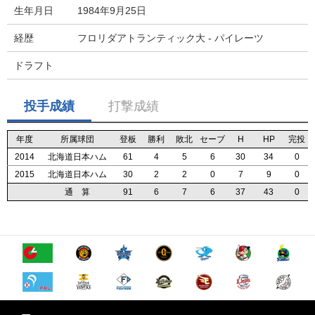
生年月日
1984年9月25日
経歴
フロリダアトランティック大 - パイレーツ
ドラフト
投手成績
打撃成績
年度
年度
年度
年度
所属球団
所属球団
所属球団
所属球団
登板
登板
登板
登板
勝利
勝利
勝利
勝利
敗北
敗北
敗北
敗北
セーブ
セーブ
セーブ
セーブ
H
H
H
H
HP
HP
HP
HP
完投
完投
完投
完投
2014
2014
2014
2014
北海道日本ハム
北海道日本ハム
北海道日本ハム
北海道日本ハム
61
61
61
61
4
4
4
4
5
5
5
5
6
6
6
6
30
30
30
30
34
34
34
34
0
0
0
0
2015
2015
2015
2015
北海道日本ハム
北海道日本ハム
北海道日本ハム
北海道日本ハム
30
30
30
30
2
2
2
2
2
2
2
2
0
0
0
0
7
7
7
7
9
9
9
9
0
0
0
0
通 算
通 算
通 算
通 算
91
91
91
91
6
6
6
6
7
7
7
7
6
6
6
6
37
37
37
37
43
43
43
43
0
0
0
0