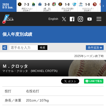
7-3
3-0
1-0
1-0
2026
8/9 Sun.
（東京ドーム）
（横 浜）
（京セラD大阪）
（エスコンＦ）
（
試合終了
試合終了
試合終了
試合終了
English
個人年度別成績
条件追加
2025年シーズン終了時
Ｍ．クロッタ
マイケル・クロッタ (MICHAEL CROTTA)
投打
右投右打
身長／体重
201cm／107kg