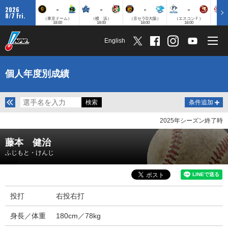
-
-
-
-
2026
8/7 Fri.
（東京ドーム）
（横 浜）
（京セラD大阪）
（エスコンＦ）
（
18:00
18:00
18:00
18:00
English
個人年度別成績
条件追加
2025年シーズン終了時
藤本 健治
ふじもと・けんじ
投打
右投右打
身長／体重
180cm／78kg