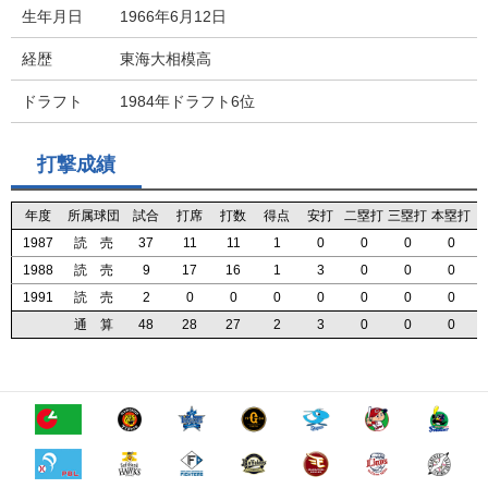
生年月日
1966年6月12日
経歴
東海大相模高
ドラフト
1984年ドラフト6位
打撃成績
年度
年度
年度
年度
所属球団
所属球団
所属球団
所属球団
試合
試合
試合
試合
打席
打席
打席
打席
打数
打数
打数
打数
得点
得点
得点
得点
安打
安打
安打
安打
二塁打
二塁打
二塁打
二塁打
三塁打
三塁打
三塁打
三塁打
本塁打
本塁打
本塁打
本塁打
1987
1987
1987
1987
読 売
読 売
読 売
読 売
37
37
37
37
11
11
11
11
11
11
11
11
1
1
1
1
0
0
0
0
0
0
0
0
0
0
0
0
0
0
0
0
1988
1988
1988
1988
読 売
読 売
読 売
読 売
9
9
9
9
17
17
17
17
16
16
16
16
1
1
1
1
3
3
3
3
0
0
0
0
0
0
0
0
0
0
0
0
1991
1991
1991
1991
読 売
読 売
読 売
読 売
2
2
2
2
0
0
0
0
0
0
0
0
0
0
0
0
0
0
0
0
0
0
0
0
0
0
0
0
0
0
0
0
通 算
通 算
通 算
通 算
48
48
48
48
28
28
28
28
27
27
27
27
2
2
2
2
3
3
3
3
0
0
0
0
0
0
0
0
0
0
0
0