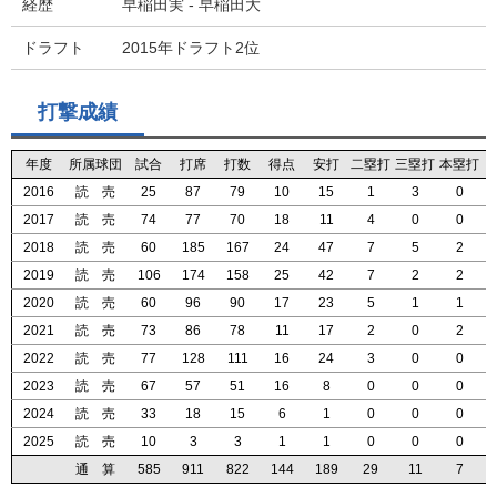
経歴
早稲田実 - 早稲田大
ドラフト
2015年ドラフト2位
打撃成績
年度
年度
年度
年度
所属球団
所属球団
所属球団
所属球団
試合
試合
試合
試合
打席
打席
打席
打席
打数
打数
打数
打数
得点
得点
得点
得点
安打
安打
安打
安打
二塁打
二塁打
二塁打
二塁打
三塁打
三塁打
三塁打
三塁打
本塁打
本塁打
本塁打
本塁打
2016
2016
2016
2016
読 売
読 売
読 売
読 売
25
25
25
25
87
87
87
87
79
79
79
79
10
10
10
10
15
15
15
15
1
1
1
1
3
3
3
3
0
0
0
0
2017
2017
2017
2017
読 売
読 売
読 売
読 売
74
74
74
74
77
77
77
77
70
70
70
70
18
18
18
18
11
11
11
11
4
4
4
4
0
0
0
0
0
0
0
0
2018
2018
2018
2018
読 売
読 売
読 売
読 売
60
60
60
60
185
185
185
185
167
167
167
167
24
24
24
24
47
47
47
47
7
7
7
7
5
5
5
5
2
2
2
2
2019
2019
2019
2019
読 売
読 売
読 売
読 売
106
106
106
106
174
174
174
174
158
158
158
158
25
25
25
25
42
42
42
42
7
7
7
7
2
2
2
2
2
2
2
2
2020
2020
2020
2020
読 売
読 売
読 売
読 売
60
60
60
60
96
96
96
96
90
90
90
90
17
17
17
17
23
23
23
23
5
5
5
5
1
1
1
1
1
1
1
1
2021
2021
2021
2021
読 売
読 売
読 売
読 売
73
73
73
73
86
86
86
86
78
78
78
78
11
11
11
11
17
17
17
17
2
2
2
2
0
0
0
0
2
2
2
2
2022
2022
2022
2022
読 売
読 売
読 売
読 売
77
77
77
77
128
128
128
128
111
111
111
111
16
16
16
16
24
24
24
24
3
3
3
3
0
0
0
0
0
0
0
0
2023
2023
2023
2023
読 売
読 売
読 売
読 売
67
67
67
67
57
57
57
57
51
51
51
51
16
16
16
16
8
8
8
8
0
0
0
0
0
0
0
0
0
0
0
0
2024
2024
2024
2024
読 売
読 売
読 売
読 売
33
33
33
33
18
18
18
18
15
15
15
15
6
6
6
6
1
1
1
1
0
0
0
0
0
0
0
0
0
0
0
0
2025
2025
2025
2025
読 売
読 売
読 売
読 売
10
10
10
10
3
3
3
3
3
3
3
3
1
1
1
1
1
1
1
1
0
0
0
0
0
0
0
0
0
0
0
0
通 算
通 算
通 算
通 算
585
585
585
585
911
911
911
911
822
822
822
822
144
144
144
144
189
189
189
189
29
29
29
29
11
11
11
11
7
7
7
7