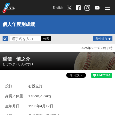
English
個人年度別成績
条件追加
2025年シーズン終了時
重信 慎之介
しげのぶ・しんのすけ
投打
右投左打
身長／体重
173cm／74kg
生年月日
1993年4月17日