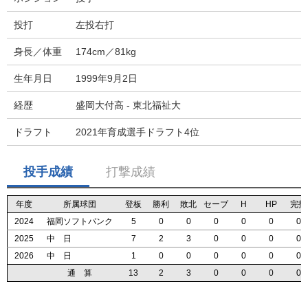
投打
左投右打
身長／体重
174cm／81kg
生年月日
1999年9月2日
経歴
盛岡大付高 - 東北福祉大
ドラフト
2021年育成選手ドラフト4位
投手成績
打撃成績
年度
年度
年度
年度
所属球団
所属球団
所属球団
所属球団
登板
登板
登板
登板
勝利
勝利
勝利
勝利
敗北
敗北
敗北
敗北
セーブ
セーブ
セーブ
セーブ
H
H
H
H
HP
HP
HP
HP
完投
完投
完投
完投
2024
2024
2024
2024
福岡ソフトバンク
福岡ソフトバンク
福岡ソフトバンク
福岡ソフトバンク
5
5
5
5
0
0
0
0
0
0
0
0
0
0
0
0
0
0
0
0
0
0
0
0
0
0
0
0
2025
2025
2025
2025
中 日
中 日
中 日
中 日
7
7
7
7
2
2
2
2
3
3
3
3
0
0
0
0
0
0
0
0
0
0
0
0
0
0
0
0
2026
2026
2026
2026
中 日
中 日
中 日
中 日
1
1
1
1
0
0
0
0
0
0
0
0
0
0
0
0
0
0
0
0
0
0
0
0
0
0
0
0
通 算
通 算
通 算
通 算
13
13
13
13
2
2
2
2
3
3
3
3
0
0
0
0
0
0
0
0
0
0
0
0
0
0
0
0