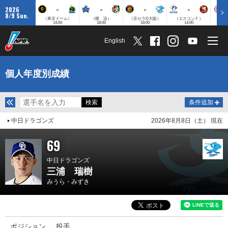
-
-
-
-
2026
8/9 Sun.
（東京ドーム）
（横 浜）
（京セラD大阪）
（エスコンＦ）
（
14:00
18:00
18:00
14:00
English
個人年度別成績
条件追加
中日ドラゴンズ
2026年8月8日（土） 現在
69
中日ドラゴンズ
三浦 瑞樹
みうら・みずき
ポジション
投手