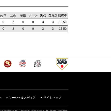
死球
三振
暴投
ボーク
失点
自責点
防御率
0
2
0
0
3
3
13.50
0
2
0
0
3
3
13.50
ン
ソーシャルメディア
サイトマップ
on Professional Baseball Organization. All Rights Reserved.