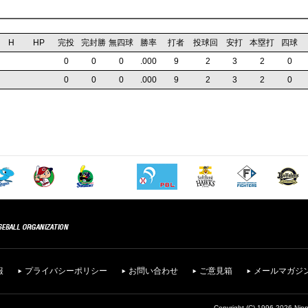
H
HP
完投
完封勝
無四球
勝率
打者
投球回
安打
本塁打
四球
0
0
0
.000
9
2
3
2
0
0
0
0
.000
9
2
3
2
0
報
プライバシーポリシー
お問い合わせ
ご意見箱
メールマガジ
Copyright (C) 1996-2026 Nipp