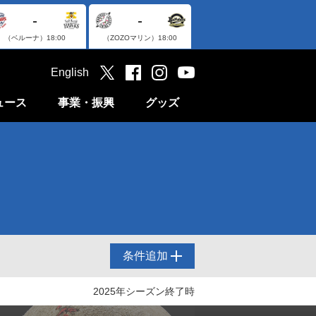
-
-
（ベルーナ）
18:00
（ZOZOマリン）
18:00
English
ュース
事業・振興
グッズ
条件追加
2025年シーズン終了時