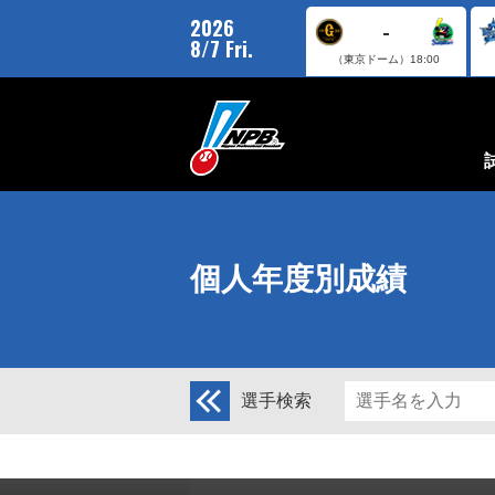
2026
-
8/7 Fri.
（東京ドーム）
18:00
個人年度別成績
選手検索