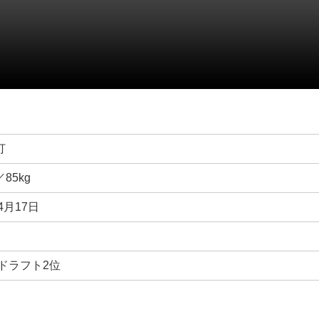
打
／85kg
4月17日
年ドラフト2位