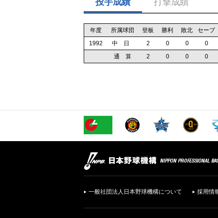
投手成績
打撃成績
年度
所属球団
登板
勝利
敗北
セーブ
1992
中 日
2
0
0
0
通 算
2
0
0
0
一般社団法人日本野球機構について
採用情